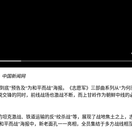
：中国新闻网
”预告及“为和平而战”海报。《志愿军》三部曲系列从“为何而
锐交锋的同时，前线战场也激战不断，而上甘岭作为朝鲜中线的
克激战、铁道运输的反“绞杀战”等，展现了战地焦土之上，
为和平而战”海报中，新老面孔一一亮相，全员集结于多方战线相