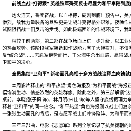
前线血战“打得狠” 英雄铁军殊死反击尽显为和平奉陪到底
炮火连天，誓死奋战；以血相搏，硬刚到底！预告中，美方发起猛
惨烈，敌我力量装备的悬殊更是让战斗变得格外艰难。夜晚作战
试图阻挡战士们反击的步伐。如此极端困难的作战环境下，我
相较于前两部，第三部在战争场面上进一步升级，以工业化的
的热血攻势。该阶段我军装备和作战能力有了大幅提升，不仅
反“绞杀战”……志愿军逆势而行，于火海中杀出血路，赢得战
卫和平的决心。
全员集结“卫和平” 新老面孔亮相于多方战线诠释血肉铸
本周影片释出的“和平热望”角色海报及“为和平而战”海报
幅饱满生动、情感浓烈的英雄群像。除此之外，第三部解锁“边打
桌前，李晓(张子枫 饰)、林月明(宋佳 饰)等人坚守底线据理力
释着“卫和平”的同一信念。“和平热望”角色海报则以战士们
一张张生动面孔的背后，是志愿军战士们冲锋陷阵、为和平而
三年三部曲，电影《志愿军》系列全景记录了抗美援朝的峥嵘