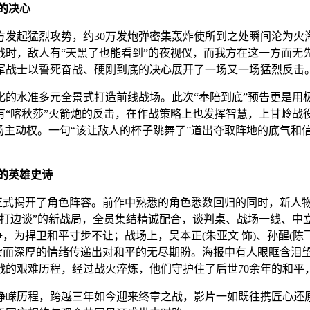
的决心
烈攻势，约30万发炮弹密集轰炸使所到之处瞬间沦为火海，炮火
时，敌人有“天黑了也能看到”的夜视仪，而我方在这一方面无
军战士以誓死奋战、硬刚到底的决心展开了一场又一场猛烈反击
水准多元全景式打造前线战场。此次“奉陪到底”预告更是用
有“喀秋莎”火箭炮的反击，在作战策略上也发挥智慧，上甘岭战
场主动权。一句“该让敌人的杯子跳舞了”道出夺取阵地的底气和
就的英雄史诗
正式揭开了角色阵容。前作中熟悉的角色悉数回归的同时，新人
边谈”的新战局，全员集结精诚配合，谈判桌、战场一线、中立区、
争，为捍卫和平寸步不让；战场上，吴本正(朱亚文 饰)、孙醒(陈
复杂而深厚的情绪传递出对和平的无尽期盼。海报中有人眼眶含泪
战的艰难历程，经过战火淬炼，他们守护住了后世70余年的和平
历程，跨越三年如今迎来终章之战，影片一如既往携匠心还原