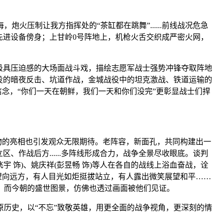
压制让我方指挥处的“茶缸都在跳舞”......前线战况危急
先进设备傍身；上甘岭0号阵地上，机枪火舌交织成严密火网，
。
极具压迫感的大场面战斗戏，描绘志愿军战士强势冲锋夺取阵地
役的暗夜反击、坑道作战，金城战役中的坦克激战、铁道运输的
信念，“你们一天在朝鲜，我们一天和你们没完”更彰显战士们捍
物的亮相也引发观众无限期待。老阵容，新面孔，共同构建出一
作战后方......多阵线形成合力，战争全景尽收眼底。谈判
飞宇 饰)、姚庆祥(彭昱畅 饰)等人在各自的战线上浴血奋战，诠
望向远方，有人目光如炬挺拔站立，有人露出微笑展望和平……
，而今朝的盛世图景，仿佛也透过画面被他们见证。
历史，以“不忘”致敬英雄，用更全面的战争视角，更深刻的情