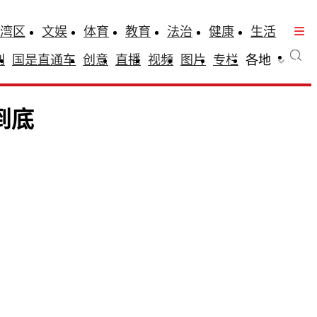
湾区
文娱
体育
教育
法治
健康
生活
刊
国是直通车
创意
直播
视频
图片
专栏
各地
到底