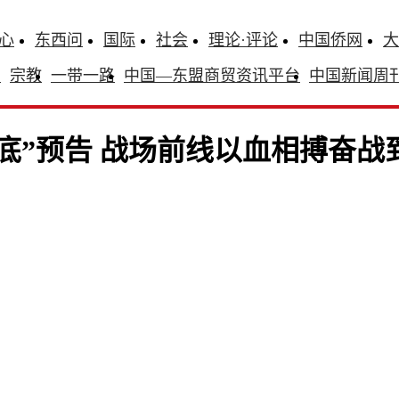
心
东西问
国际
社会
理论·评论
中国侨网
大
识
宗教
一带一路
中国—东盟商贸资讯平台
中国新闻周
底”预告 战场前线以血相搏奋战