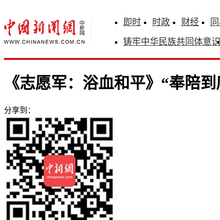
即时
时政
财经
同
铸牢中华民族共同体意
《志愿军：浴血和平》“奉陪到
分享到：