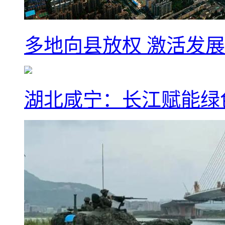
多地向县放权 激活发
湖北咸宁：长江赋能绿