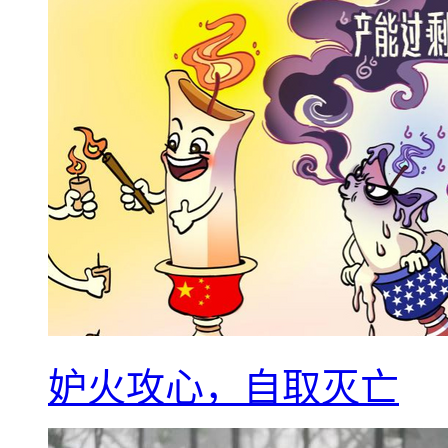
妒火攻心，自取灭亡