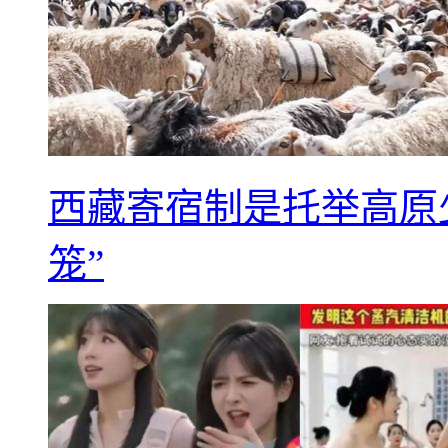
西藏寄宿制是托举高原
笼”