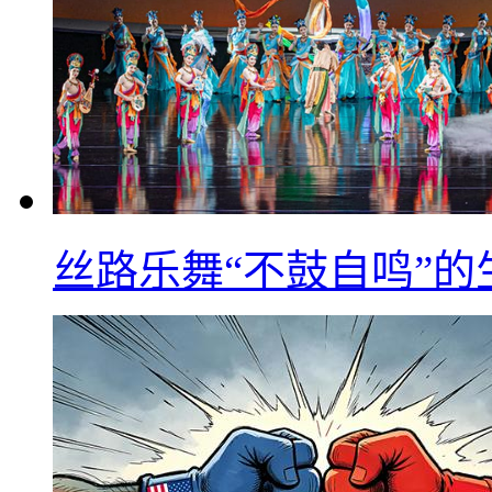
丝路乐舞“不鼓自鸣”