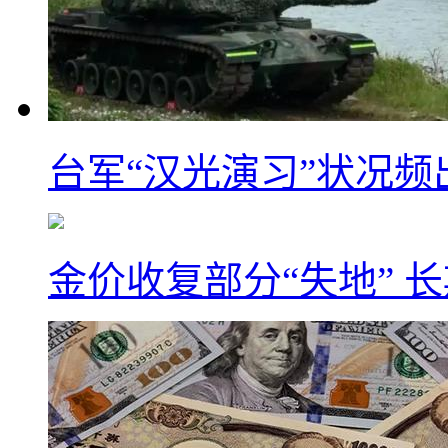
台军“汉光演习”状况频
金价收复部分“失地” 