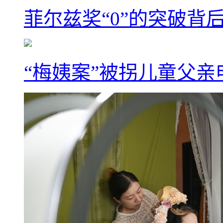
菲尔兹奖“0”的突破背
“梅姨案”被拐儿童父