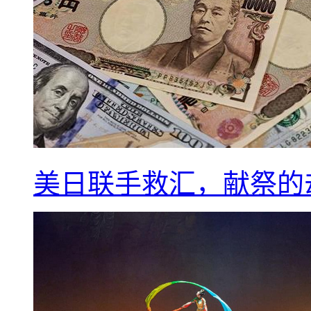
美日联手救汇，献祭的