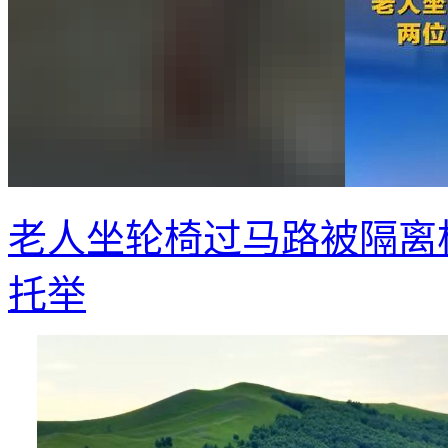
老人坐轮椅过马路被隔离
托举