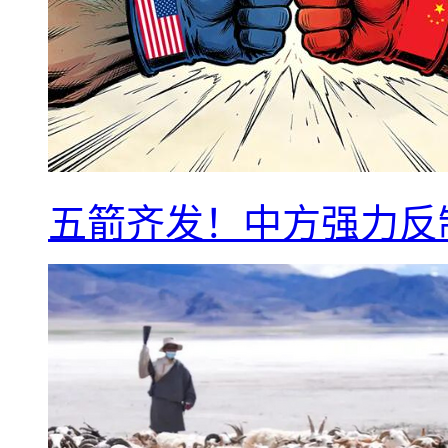
五箭齐发！中方强力反