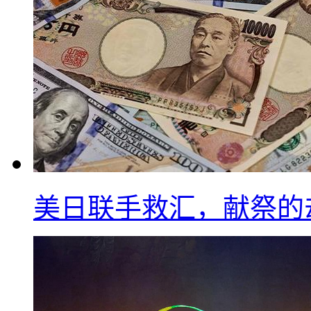
美日联手救汇，献祭的