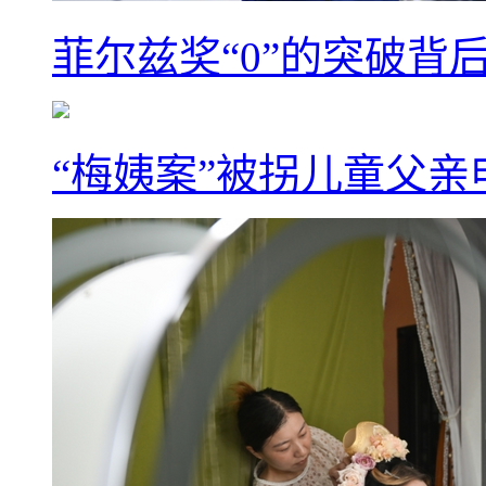
菲尔兹奖“0”的突破背
“梅姨案”被拐儿童父