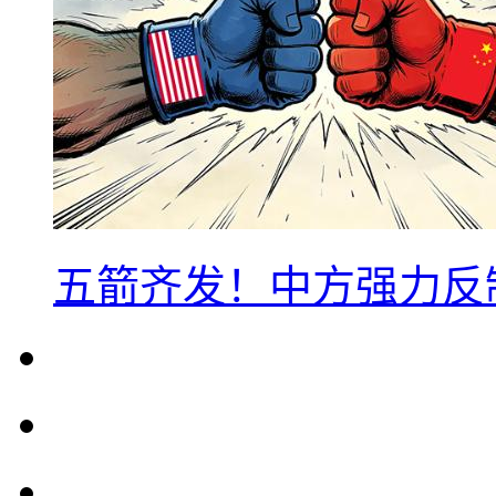
五箭齐发！中方强力反