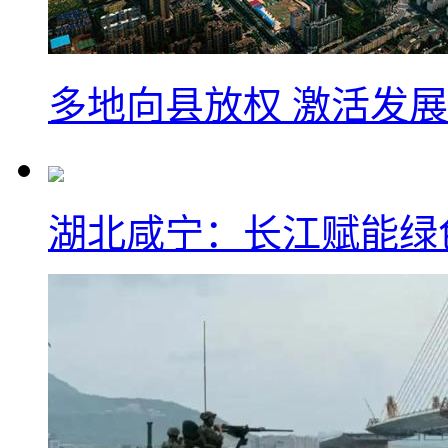
多地向县放权 激活发
湖北咸宁：长江赋能绿