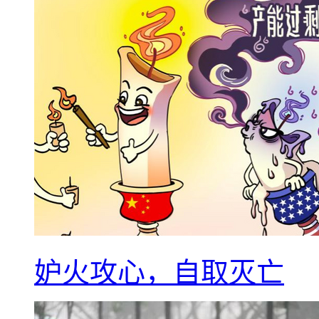
妒火攻心，自取灭亡