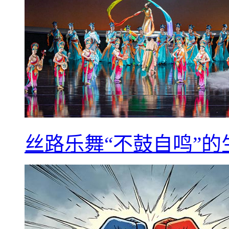
丝路乐舞“不鼓自鸣”