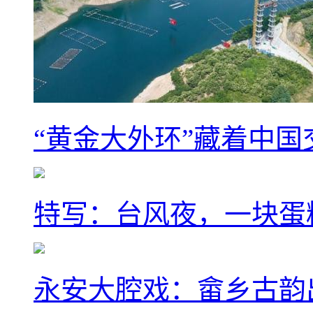
“黄金大外环”藏着中
特写：台风夜，一块蛋
永安大腔戏：畲乡古韵