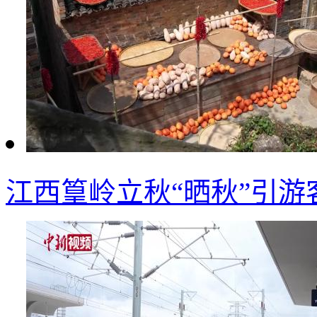
江西篁岭立秋“晒秋”引游