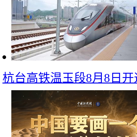
杭台高铁温玉段8月8日开