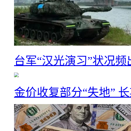
台军“汉光演习”状况频
金价收复部分“失地” 