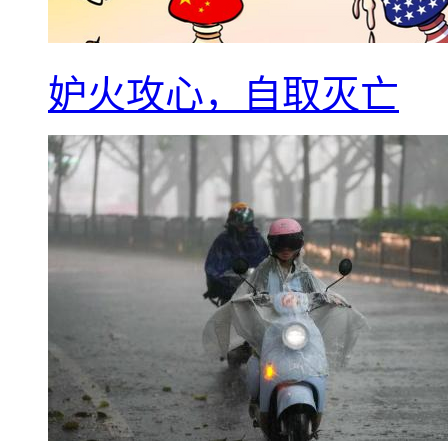
妒火攻心，自取灭亡