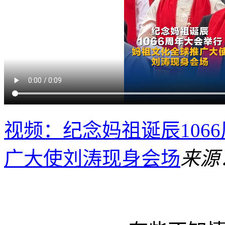
视频：纪念妈祖诞辰106
广大使刘涛现身会场
来源