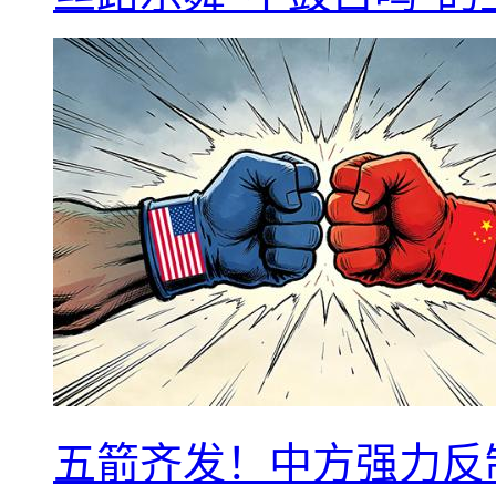
五箭齐发！中方强力反