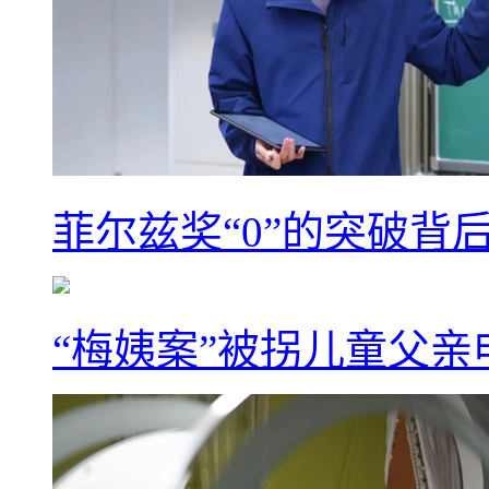
菲尔兹奖“0”的突破背
“梅姨案”被拐儿童父