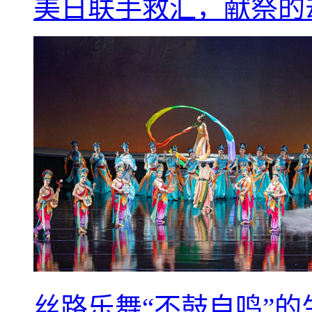
美日联手救汇，献祭的
丝路乐舞“不鼓自鸣”