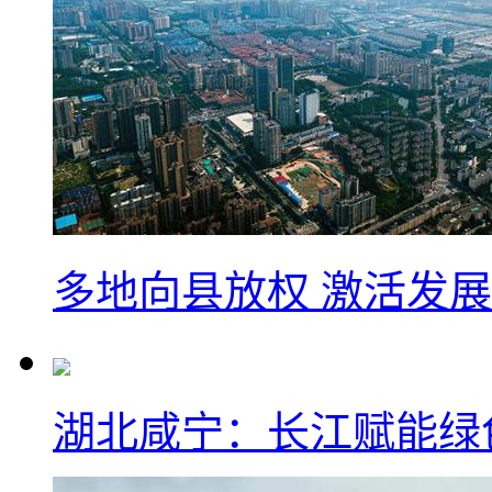
多地向县放权 激活发
湖北咸宁：长江赋能绿