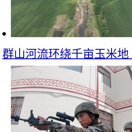
群山河流环绕千亩玉米地 