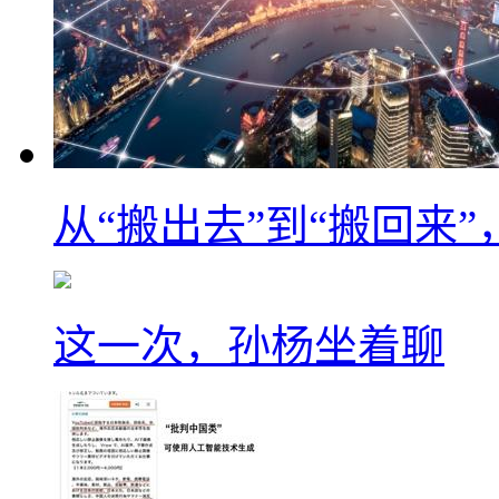
从“搬出去”到“搬回来
这一次，孙杨坐着聊