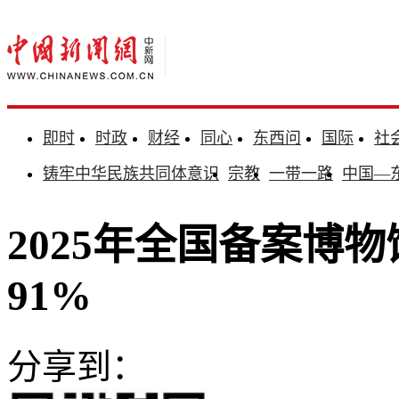
即时
时政
财经
同心
东西问
国际
社
铸牢中华民族共同体意识
宗教
一带一路
中国—
2025年全国备案博物
91%
分享到：