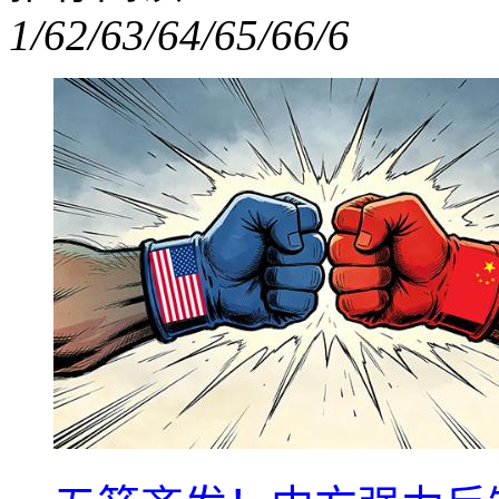
1/6
2/6
3/6
4/6
5/6
6/6