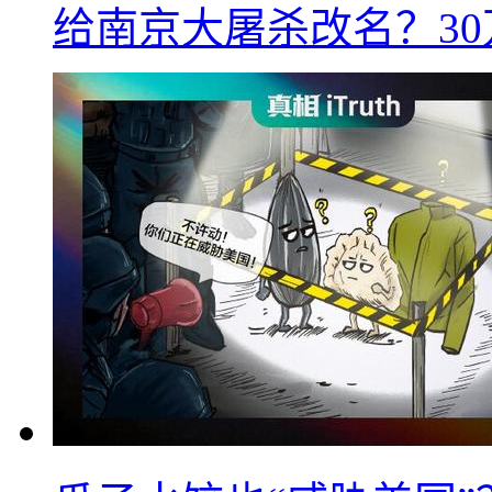
给南京大屠杀改名？3