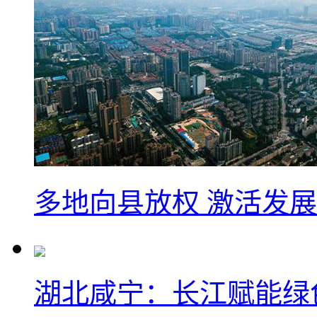
多地向县放权 激活发
湖北咸宁：长江赋能绿