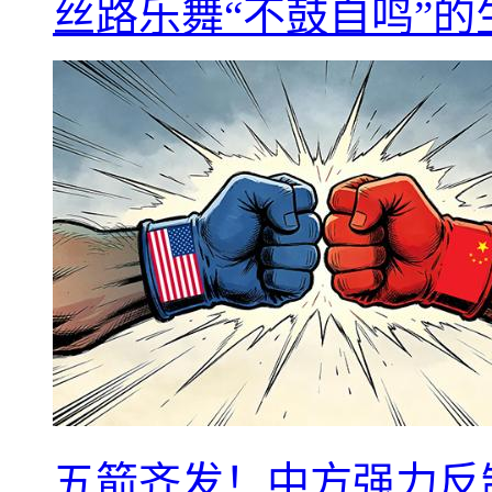
丝路乐舞“不鼓自鸣”
五箭齐发！中方强力反