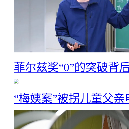
菲尔兹奖“0”的突破背
“梅姨案”被拐儿童父