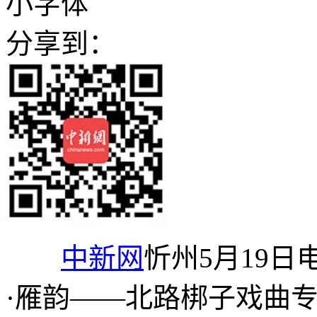
小字体
分享到：
中新网
忻州5月19日电
·雁韵——北路梆子戏曲专