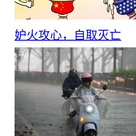
妒火攻心，自取灭亡