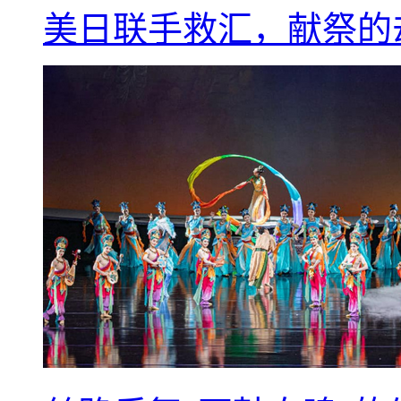
美日联手救汇，献祭的