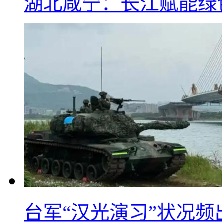
湖北咸宁：长江赋能绿
台军“汉光演习”状况频