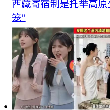
西藏寄宿制是托举高原
笼”