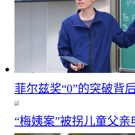
菲尔兹奖“0”的突破背
“梅姨案”被拐儿童父