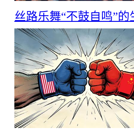
丝路乐舞“不鼓自鸣”