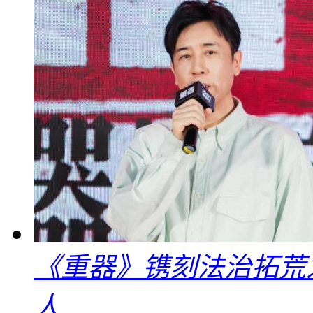
《重器》镌刻法治拓荒
人