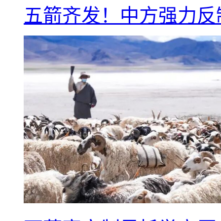
五箭齐发！中方强力反