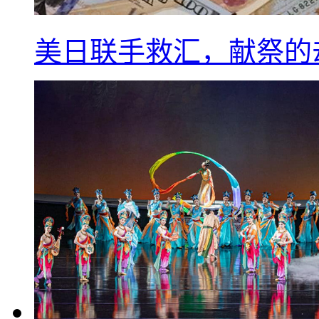
美日联手救汇，献祭的