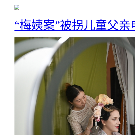
“梅姨案”被拐儿童父