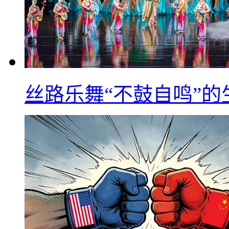
丝路乐舞“不鼓自鸣”