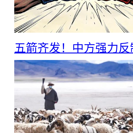
五箭齐发！中方强力反