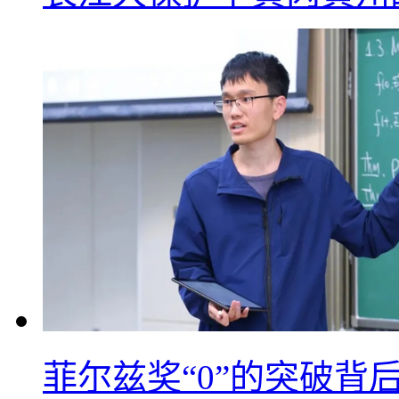
菲尔兹奖“0”的突破背