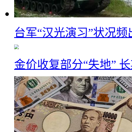
台军“汉光演习”状况频
金价收复部分“失地” 