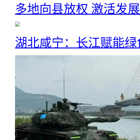
多地向县放权 激活发
湖北咸宁：长江赋能绿