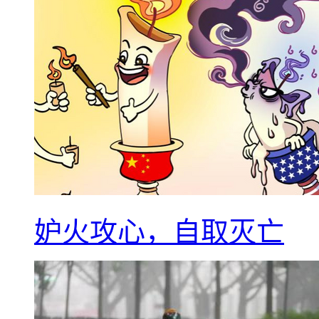
妒火攻心，自取灭亡