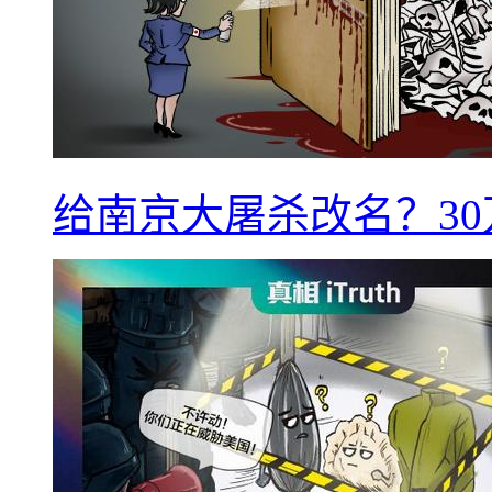
给南京大屠杀改名？3