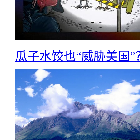
瓜子水饺也“威胁美国”