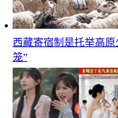
西藏寄宿制是托举高原
笼”