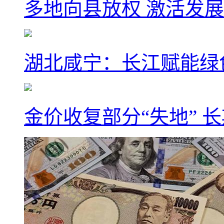
多地向县放权 激活发
湖北咸宁：长江赋能绿
金价收复部分“失地” 