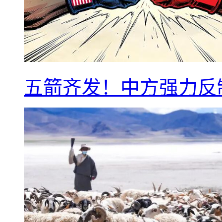
五箭齐发！中方强力反