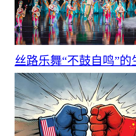
丝路乐舞“不鼓自鸣”