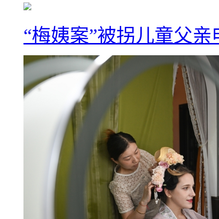
“梅姨案”被拐儿童父