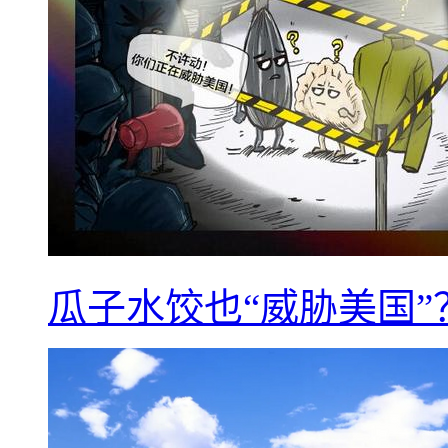
瓜子水饺也“威胁美国”