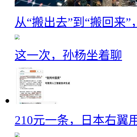
从“搬出去”到“搬回来
这一次，孙杨坐着聊
210元一条，日本右翼