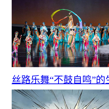
丝路乐舞“不鼓自鸣”