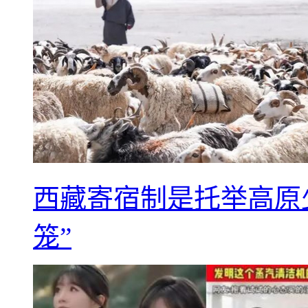
西藏寄宿制是托举高原
笼”