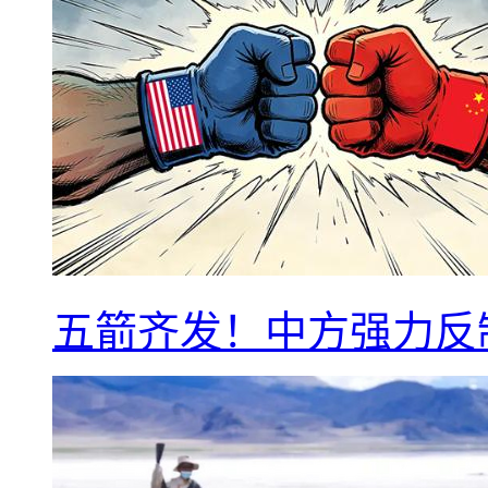
五箭齐发！中方强力反