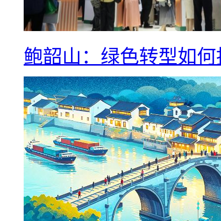
鲍韶山：绿色转型如何