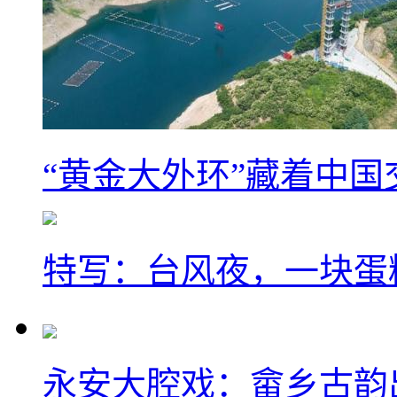
“黄金大外环”藏着中
特写：台风夜，一块蛋
永安大腔戏：畲乡古韵