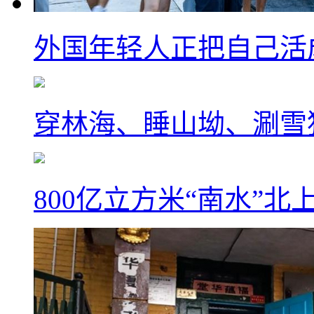
外国年轻人正把自己活成
穿林海、睡山坳、涮雪
800亿立方米“南水”北