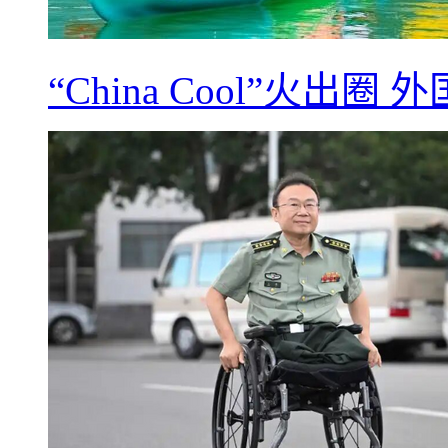
“China Cool”火