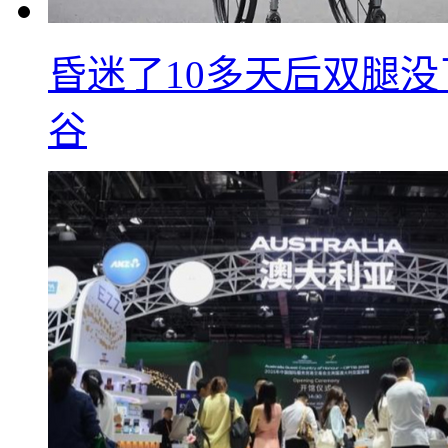
昏迷了10多天后双腿没
谷