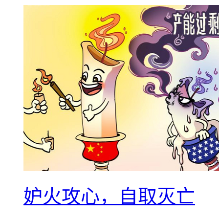
妒火攻心，自取灭亡