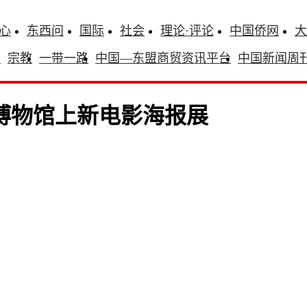
心
东西问
国际
社会
理论·评论
中国侨网
大
识
宗教
一带一路
中国—东盟商贸资讯平台
中国新闻周
博物馆上新电影海报展