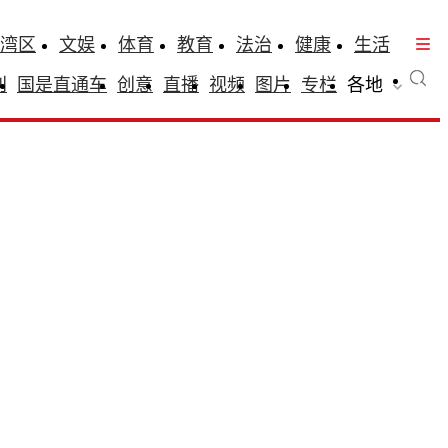
湾区
文娱
体育
教育
法治
健康
生活
刊
国是直通车
创意
直播
视频
图片
专栏
各地