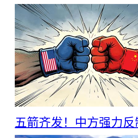
五箭齐发！中方强力反