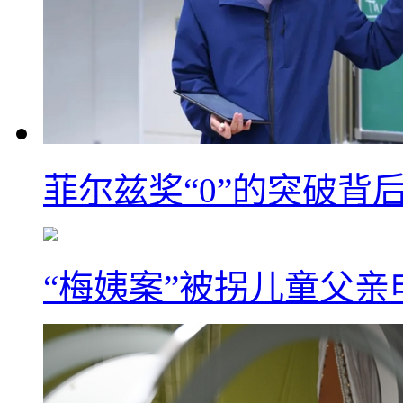
菲尔兹奖“0”的突破背
“梅姨案”被拐儿童父