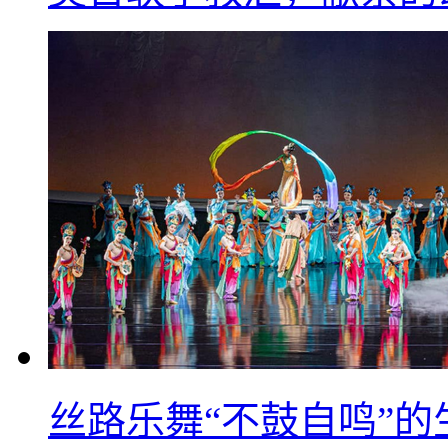
丝路乐舞“不鼓自鸣”