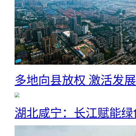
多地向县放权 激活发
湖北咸宁：长江赋能绿