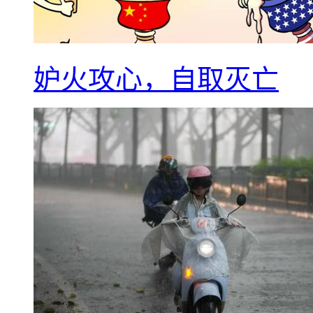
妒火攻心，自取灭亡