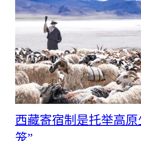
西藏寄宿制是托举高原
笼”