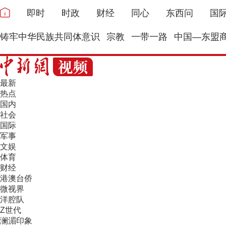
即时
时政
财经
同心
东西问
国
铸牢中华民族共同体意识
宗教
一带一路
中国—东盟
最新
热点
国内
社会
国际
军事
文娱
体育
财经
港澳台侨
微视界
洋腔队
Z世代
澜湄印象