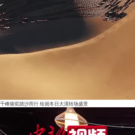
千峰骆驼踏沙而行 绘就冬日大漠转场盛景