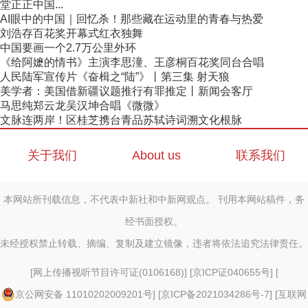
堂正正中国...
AI眼中的中国｜回忆杀！那些藏在运动里的青春与热爱
刘浩存百花奖开幕式红衣独舞
中国要画一个2.7万公里外环
《给阿嬷的情书》主演李思潼、王彦桐百花奖同台合唱
人民陆军宣传片《奋楫之“陆”》丨第三集 射天狼
美学者：美国借新疆议题推行有罪推定丨新闻会客厅
马思纯郑云龙吴汉坤合唱《微微》
文脉连两岸！区桂芝携台青品苏轼诗词溯文化根脉
关于我们
About us
联系我们
本网站所刊载信息，不代表中新社和中新网观点。 刊用本网站稿件，务
经书面授权。
未经授权禁止转载、摘编、复制及建立镜像，违者将依法追究法律责任。
[
网上传播视听节目许可证(0106168)
] [
京ICP证040655号
] [
京公网安备 11010202009201号
] [
京ICP备2021034286号-7
] [
互联网