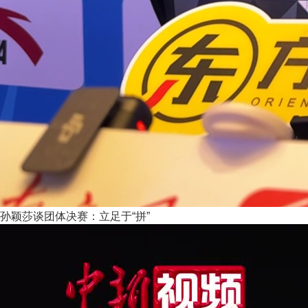
孙颖莎谈团体决赛：立足于“拼”