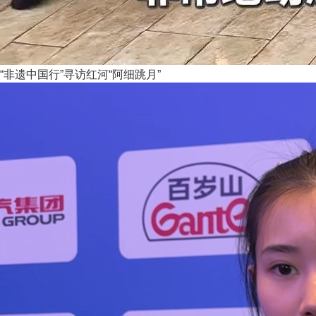
“非遗中国行”寻访红河“阿细跳月”