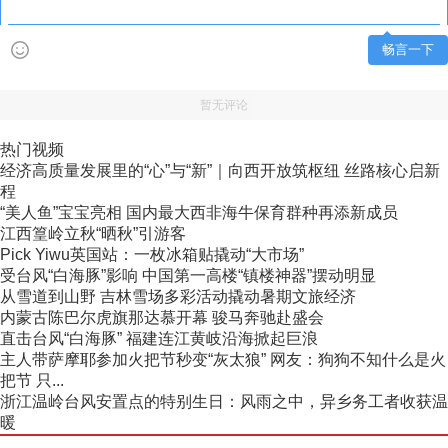
畅言一下
暂无评论
热门视频
经济高质量发展里的“心”与“新”｜向西开放筑枢纽 丝路核心启新
程
“美人鱼”宝宝亮相 国内最大西非海牛保育群种再添新成员
江西篁岭立秋“晒秋”引游客
Pick Yiwu英国站：一枚冰箱贴撬动“大市场”
受台风“白海豚”影响 中国第一高楼“镇楼神器”摆动明显
从雪道到山野 吉林雪场多彩活动撬动暑期文旅经济
内蒙古陈巴尔虎旗那达慕开幕 骏马奔驰赴盛会
直击台风“白海豚” 福建连江黄岐沿海掀起巨浪
主人带萨摩耶参加火把节秒变“灰太狼” 网友：狗狗不知什么是火
把节 只...
浙江温岭台风安置点的特别生日：风雨之中，异乡务工者收获温
暖