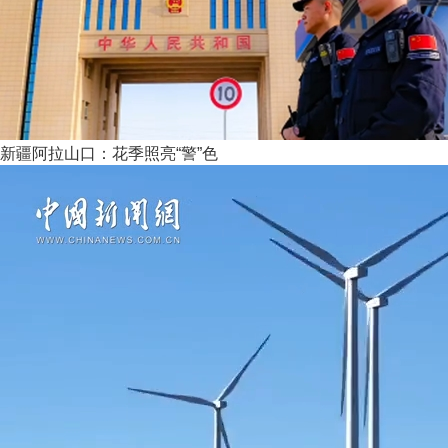
新疆阿拉山口：花季照亮“警”色