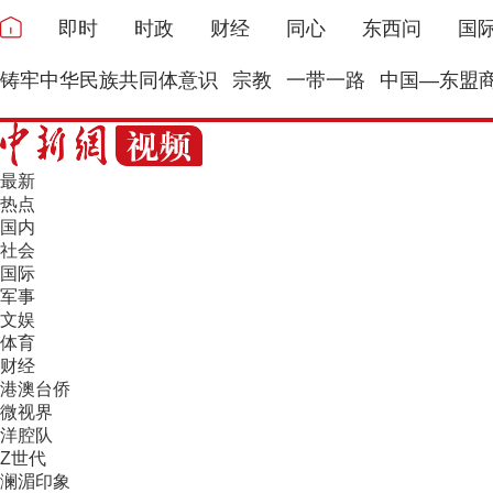
即时
时政
财经
同心
东西问
国
铸牢中华民族共同体意识
宗教
一带一路
中国—东盟
最新
热点
国内
社会
国际
军事
文娱
体育
财经
港澳台侨
微视界
洋腔队
Z世代
澜湄印象