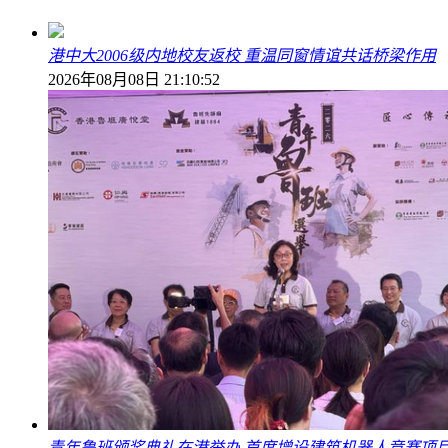
港中大2006级内地校友返校 重温同窗情谊共话桥梁作用
2026年08月08日 21:10:52
青年鲁班颁奖典礼在港举办 首度增设建筑机器人竞赛项