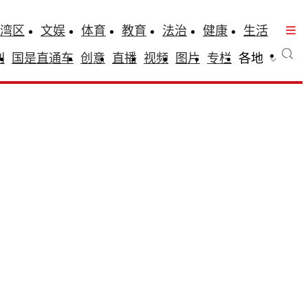
湾区
文娱
体育
教育
法治
健康
生活
刊
国是直通车
创意
直播
视频
图片
专栏
各地