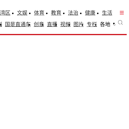
湾区
文娱
体育
教育
法治
健康
生活
刊
国是直通车
创意
直播
视频
图片
专栏
各地