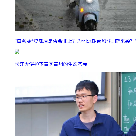
“白海豚”登陆后是否会北上？为何近期台风“扎堆”来袭
长江大保护下黄冈黄州的生态答卷