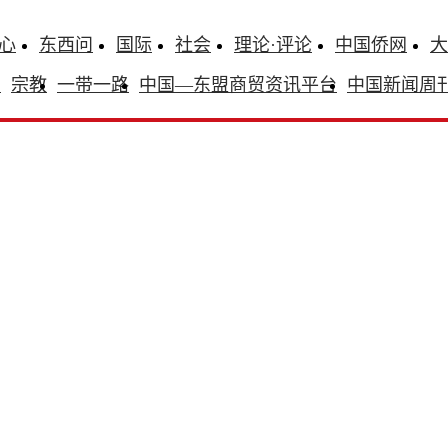
心
东西问
国际
社会
理论·评论
中国侨网
大
识
宗教
一带一路
中国—东盟商贸资讯平台
中国新闻周