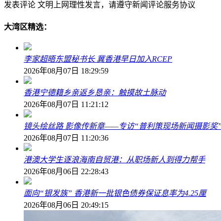
发表评论
文明上网理性发言，请遵守新闻评论服务协议
大湾区精选：
李家超晤东盟秘书长 冀香港早日加入RCEP
2026年08月07日 18:29:59
香港宁德籍乡亲返乡恳亲：触摸故土脉动
2026年08月07日 11:21:12
镜头绘丝路 影像传新章——专访“普利策现场新闻摄影奖
2026年08月07日 11:20:36
港澳大学生逐浪海南自贸港：从职场新人到得力帮手
2026年08月06日 22:28:43
面向“银发族” 香港新一批银色债券保证息率为4.25厘
2026年08月06日 20:49:15