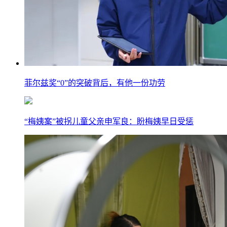
菲尔兹奖“0”的突破背后，有他一份功劳
“梅姨案”被拐儿童父亲申军良：盼梅姨早日受惩