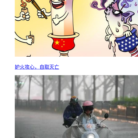
妒火攻心，自取灭亡