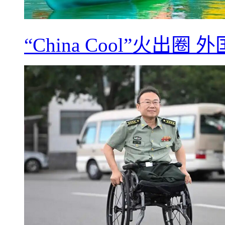
“China Cool”火