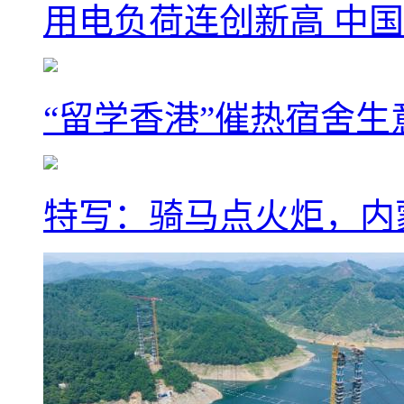
用电负荷连创新高 中国
“留学香港”催热宿舍生
特写：骑马点火炬，内