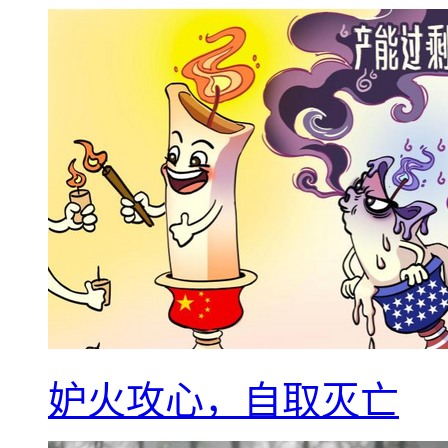
妒火攻心，自取灭亡