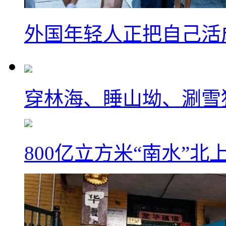
外国年轻人正把自己活成
穿林海、睡山坳、涮雪
800亿立方米“南水”北