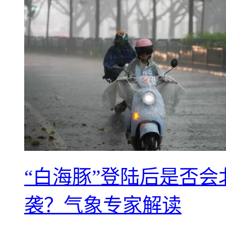
“白海豚”登陆后是否会
袭？气象专家解读