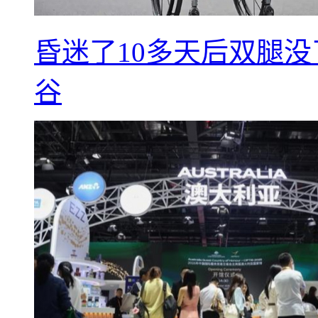
昏迷了10多天后双腿没
谷