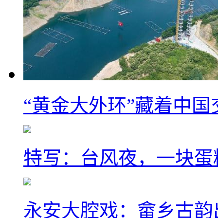
“黄金大外环”藏着中
特写：台风夜，一块蛋
永安大腔戏：畲乡古韵