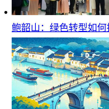
鲍韶山：绿色转型如何