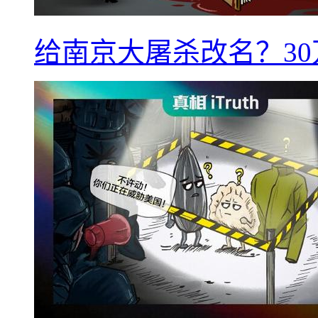
给南京大屠杀改名？3