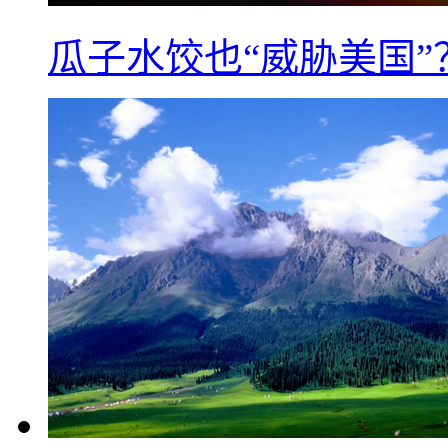
瓜子水饺也“威胁美国”