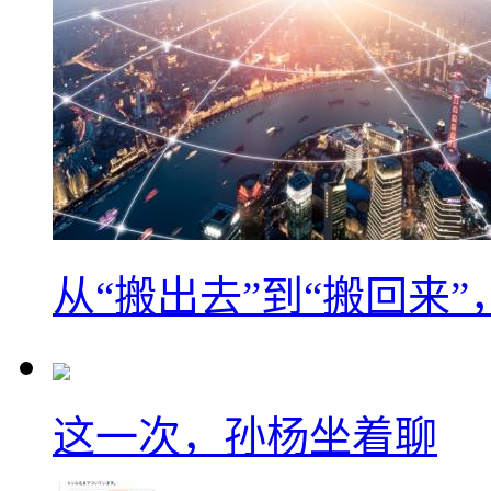
从“搬出去”到“搬回来
这一次，孙杨坐着聊