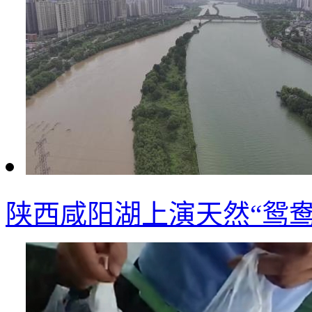
陕西咸阳湖上演天然“鸳鸯