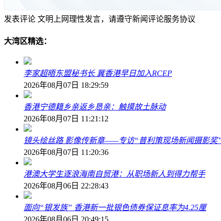
发表评论
文明上网理性发言，请遵守新闻评论服务协议
大湾区精选：
李家超晤东盟秘书长 冀香港早日加入RCEP
2026年08月07日 18:29:59
香港宁德籍乡亲返乡恳亲：触摸故土脉动
2026年08月07日 11:21:12
镜头绘丝路 影像传新章——专访“普利策现场新闻摄影奖
2026年08月07日 11:20:36
港澳大学生逐浪海南自贸港：从职场新人到得力帮手
2026年08月06日 22:28:43
面向“银发族” 香港新一批银色债券保证息率为4.25厘
2026年08月06日 20:49:15