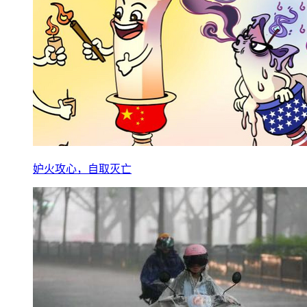
妒火攻心，自取灭亡