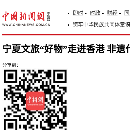
即时
时政
财经
同
铸牢中华民族共同体意
宁夏文旅“好物”走进香港 非
分享到：