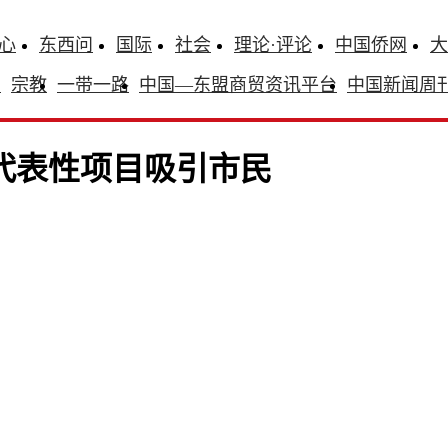
心
东西问
国际
社会
理论·评论
中国侨网
大
识
宗教
一带一路
中国—东盟商贸资讯平台
中国新闻周
遗代表性项目吸引市民