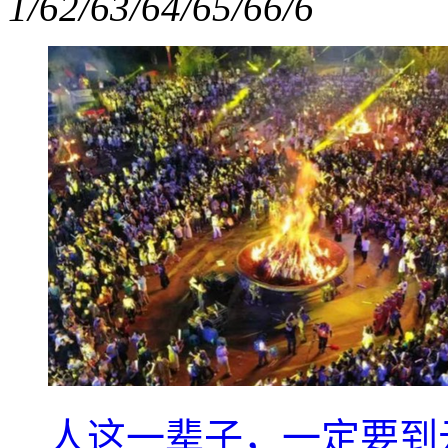
1/6
2/6
3/6
4/6
5/6
6/6
人这一辈子，一定要到