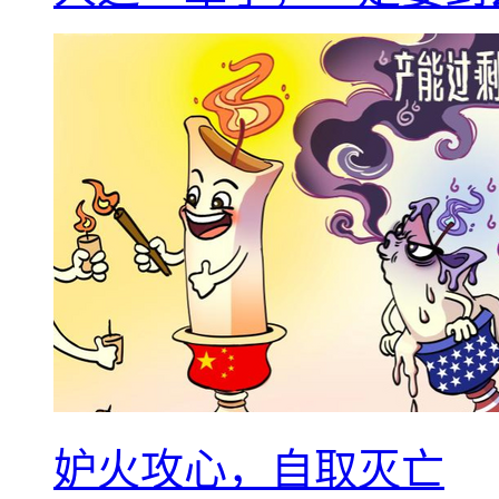
妒火攻心，自取灭亡