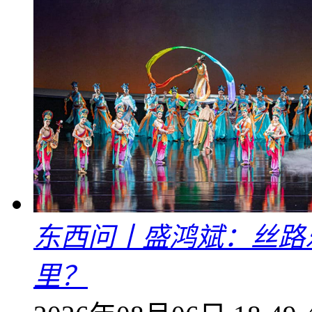
东西问丨盛鸿斌：丝路
里？