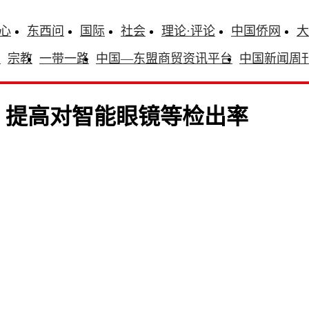
心
东西问
国际
社会
理论·评论
中国侨网
大
识
宗教
一带一路
中国—东盟商贸资讯平台
中国新闻周
部：提高对智能眼镜等检出率