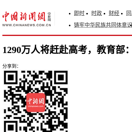
即时
时政
财经
同
铸牢中华民族共同体意
1290万人将赶赴高考，教育
分享到：