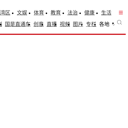
湾区
文娱
体育
教育
法治
健康
生活
刊
国是直通车
创意
直播
视频
图片
专栏
各地