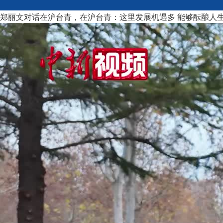
郑丽文对话在沪台青，在沪台青：这里发展机遇多 能够酝酿人