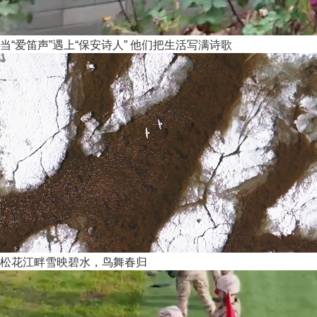
当“爱笛声”遇上“保安诗人” 他们把生活写满诗歌
松花江畔雪映碧水，鸟舞春归