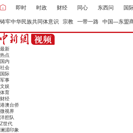
即时
时政
财经
同心
东西问
国
铸牢中华民族共同体意识
宗教
一带一路
中国—东盟
最新
热点
国内
社会
国际
军事
文娱
体育
财经
港澳台侨
微视界
洋腔队
Z世代
澜湄印象