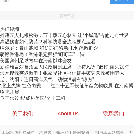
暂无评论
热门视频
外籍匠人扎根松滋：五十载匠心制琴 让“小城造”吉他走向世界
高温伤害如何防范？科学防暑全流程要点速看
哈尔滨：暴雨袭城 消防部门紧急排水 疏散群众
萌翻香港岛！香港限定熊猫“叮叮车”上街
美国宾州足球青年在海南以球会友
新疆维吾尔自治区人民政府副主席：坚持凡“恐”必打 露头就打
涉水搜救突遇漏电！张家界社区书记徒手破窗营救被困老人
辽宁沈阳：连日高温天气，动物消暑有“凉方”
“北上先锋 红心向党——红二十五军长征革命文物联展”在河南博
物院开展
瓜子水饺也“威胁美国”？丨真相
关于我们
About us
联系我们
本网站所刊载信息，不代表中新社和中新网观点。 刊用本网站稿件，务