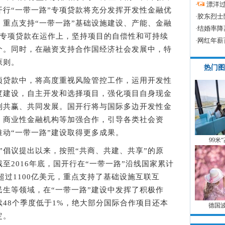
·
漂洋过
行“一带一路”专项贷款将充分发挥开发性金融优
·
胶东烈士
重点支持“一带一路”基础设施建设、产能、金融
·
结婚率降
。专项贷款在运作上，坚持项目的自偿性和可持续
·
网红年薪
个。同时，在融资支持合作国经济社会发展中，特
原则。
热门图
贷款中，将高度重视风险管控工作，运用开发性
度建设，自主开发和选择项目，强化项目自身现金
利共赢、共同发展。国开行将与国际多边开发性金
、商业性金融机构等加强合作，引导各类社会资
动“一带一路”建设取得更多成果。
99米
倡议提出以来，按照“共商、共建、共享”的原
至2016年底，国开行在“一带一路”沿线国家累计
超过1100亿美元，重点支持了基础设施互联互
生等领域，在“一带一路”建设中发挥了积极作
48个季度低于1%，绝大部分国际合作项目还本
德国
定。