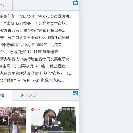
排行
前瞻】新一期LPR报价将公布；欧盟启动...
0年再出发 我们需要一个怎样的资本市场...
架降价93% 巨量“水分”是如何挤出去...
来，家门口的菜摊会被社区团购“玩”坏吗...
期逆回购重启，中标量1000亿！另有7...
个月“原地踏步” 12月LPR继续维持...
新办纳税人中实行增值税专用发票电子化
续走高：沪指再收复3400点！种业股掀...
家建言平台经济反垄断 吁规范“市场守门...
PR连续8个月“按兵不动” 房贷环境底...
频
趣闻八卦