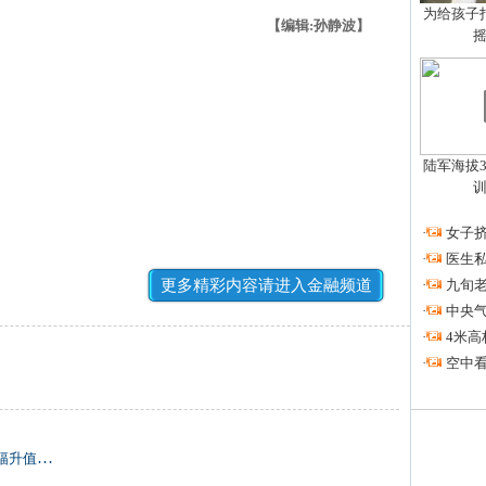
为给孩子拍
【编辑:孙静波】
陆军海拔3
·
女子挤
·
医生私
更多精彩内容请进入金融频道
·
九旬
·
中央
·
4米高
·
空中看
升值空间