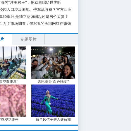
海的“洋美猴王”：把京剧唱给世界听
陵园入口垃圾遍地、停车乱收费？官方回应
离婚率升 是独立意识崛起还是房价太贵？
百万？市场调查：仅20%的头部网红在赚钱
片
专题图片
“高空咖啡屋”
古巴举办“白色晚宴”
波恩樱花盛开
荷兰风信子进入盛放期