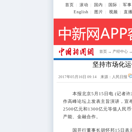
首页
滚动
国内
国际
军事
|
|
|
|
English
图片
视频
直
|
|
|
首页
→
产经中心
坚持市场化运
2017年05月16日 09:14 来源：人民日报
本报北京5月15日电 (记者许志
作高峰论坛上发表主旨演讲，宣
2500亿元和1300亿元等值人
产能、金融合作。
国开行董事长胡怀邦15日表示