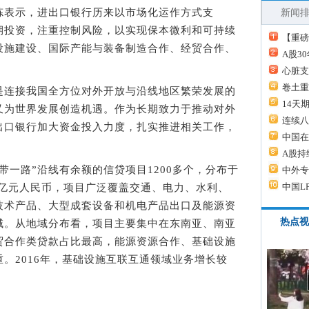
表示，进出口银行历来以市场化运作方式支
新闻
期投资，注重控制风险，以实现保本微利和可持续
【重磅
设施建设、国际产能与装备制造合作、经贸合作、
A股3
。
心脏支
卷土重
连接我国全方位对外开放与沿线地区繁荣发展的
14天
又为世界发展创造机遇。作为长期致力于推动对外
连续八
出口银行加大资金投入力度，扎实推进相关工作，
中国在
。
A股持
一路”沿线有余额的信贷项目1200多个，分布于
中外专
中国L
00亿元人民币，项目广泛覆盖交通、电力、水利、
技术产品、大型成套设备和机电产品出口及能源资
热点视
域。从地域分布看，项目主要集中在东南亚、南亚
贸合作类贷款占比最高，能源资源合作、基础设施
。2016年，基础设施互联互通领域业务增长较