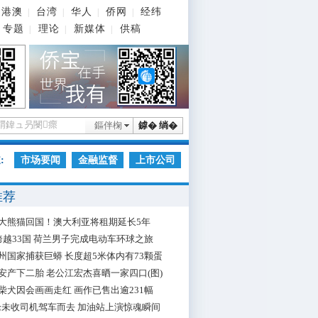
港澳
台湾
华人
侨网
经纬
|
|
|
|
专题
理论
新媒体
供稿
|
|
|
鏂伴椈
鎼� 绱�
:
市场要闻
金融监督
上市公司
推荐
大熊猫回国！澳大利亚将租期延长5年
跨越33国 荷兰男子完成电动车环球之旅
州国家捕获巨蟒 长度超5米体内有73颗蛋
安产下二胎 老公江宏杰喜晒一家四口(图)
柴犬因会画画走红 画作已售出逾231幅
枪未收司机驾车而去 加油站上演惊魂瞬间