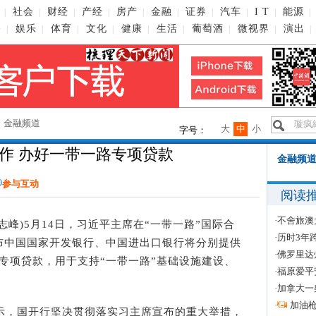
社会
财经
产经
房产
金融
证券
汽车
I T
能源
|
|
|
|
|
|
|
|
|
|
播
娱乐
体育
文化
健康
生活
葡萄酒
微视界
演出
|
|
|
|
|
|
|
|
|
→
金融频道
大
中
小
字号：
作 办好一带一路专项贷款
金融频道
参与互动
阅读
·
不舍旅澳
峰)5月14日，习近平主席在“一带一路”国际合
·
历时3年
布中国国家开发银行、中国进出口银行将分别提供
·
佛罗里达
民币专项贷款，用于支持“一带一路”基础设施建设、
·
福原爱平
·
加拿大一
·
加油
，国开行坚决贯彻落实习主席宣布的重大举措，