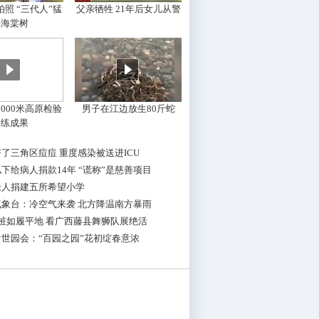
照 “三代人”猛
父亲牺牲 21年后女儿从警
摇海棠树
000米高原检验
男子在江边放生80斤蛇
训练成果
了三角区痘痘 重度感染被送进ICU
下给病人捐款14年 “谎称”是慈善项目
老人捐建五所希望小学
气象台：冷空气来袭 北方降温南方暴雨
桩如履平地 看广西藤县舞狮队展绝活
世园会：“百园之园”花初绽春意浓