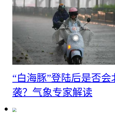
“白海豚”登陆后是否会
袭？气象专家解读