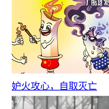
妒火攻心，自取灭亡