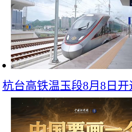
杭台高铁温玉段8月8日开