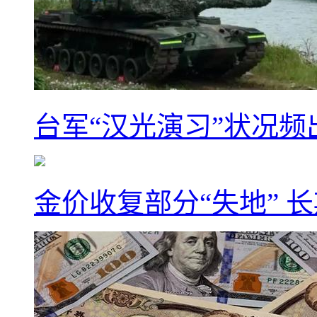
台军“汉光演习”状况频
金价收复部分“失地” 