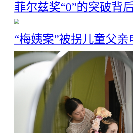
菲尔兹奖“0”的突破背
“梅姨案”被拐儿童父