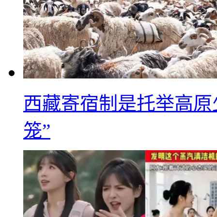
西藏寄宿制是托举高原
笼”