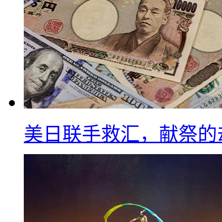
美日联手救汇，献祭的