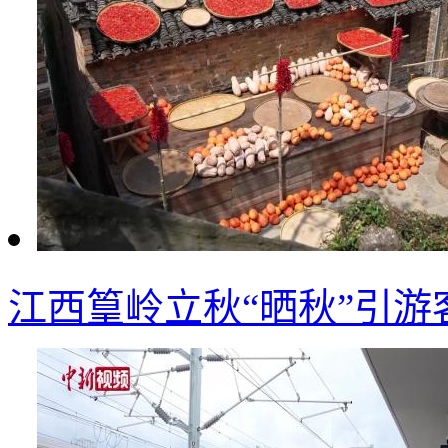
江西篁岭立秋“晒秋”引游