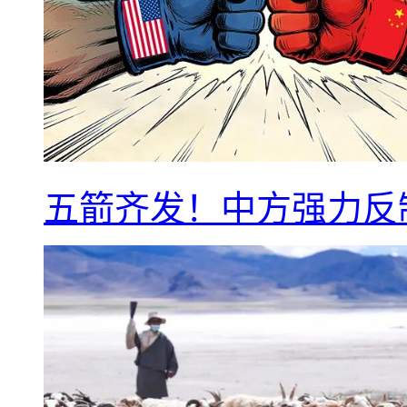
五箭齐发！中方强力反