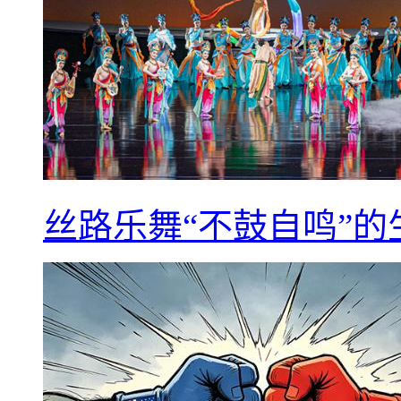
丝路乐舞“不鼓自鸣”