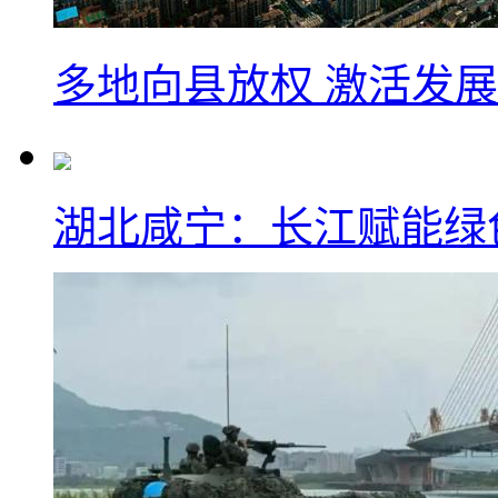
多地向县放权 激活发
湖北咸宁：长江赋能绿