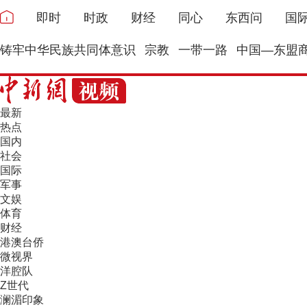
即时
时政
财经
同心
东西问
国
铸牢中华民族共同体意识
宗教
一带一路
中国—东盟
最新
热点
国内
社会
国际
军事
文娱
体育
财经
港澳台侨
微视界
洋腔队
Z世代
澜湄印象