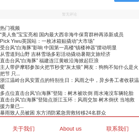
暂无评论
热门视频
“美人鱼”宝宝亮相 国内最大西非海牛保育群种再添新成员
Pick Yiwu英国站：一枚冰箱贴撬动“大市场”
受台风“白海豚”影响 中国第一高楼“镇楼神器”摆动明显
从雪道到山野 吉林雪场多彩活动撬动暑期文旅经济
直击台风“白海豚” 福建连江黄岐沿海掀起巨浪
主人带萨摩耶参加火把节秒变“灰太狼” 网友：狗狗不知什么是火
把节 只...
浙江温岭台风安置点的特别生日：风雨之中，异乡务工者收获温
暖
多点位直击台风“白海豚”登陆：树木被吹倒 雨水淹没车辆轮胎
直击台风“白海豚”登陆点浙江玉环：风雨交加 树木倒伏 当地救
援力量已...
暴雨致人员被困 东方消防紧急营救转移24名群众
关于我们
About us
联系我们