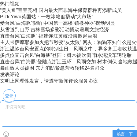
热门视频
“美人鱼”宝宝亮相 国内最大西非海牛保育群种再添新成员
Pick Yiwu英国站：一枚冰箱贴撬动“大市场”
受台风“白海豚”影响 中国第一高楼“镇楼神器”摆动明显
从雪道到山野 吉林雪场多彩活动撬动暑期文旅经济
直击台风“白海豚” 福建连江黄岐沿海掀起巨浪
主人带萨摩耶参加火把节秒变“灰太狼” 网友：狗狗不知什么是火把节
浙江温岭台风安置点的特别生日：风雨之中，异乡务工者收获温
多点位直击台风“白海豚”登陆：树木被吹倒 雨水淹没车辆轮胎
直击台风“白海豚”登陆点浙江玉环：风雨交加 树木倒伏 当地救援力
暴雨致人员被困 东方消防紧急营救转移24名群众
发表评论
文明上网理性发言，请遵守新闻评论服务协议
登录
畅言一下