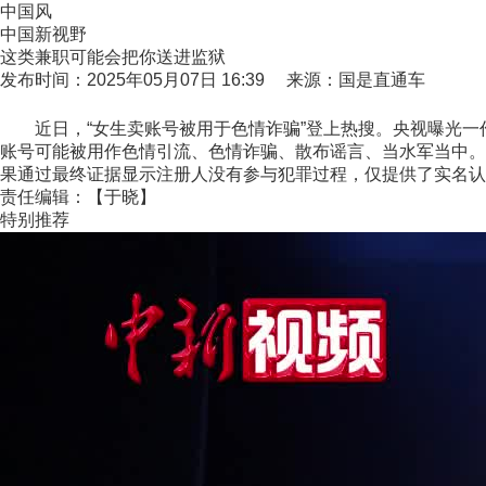
中国风
中国新视野
这类兼职可能会把你送进监狱
发布时间：2025年05月07日 16:39 来源：国是直通车
近日，“女生卖账号被用于色情诈骗”登上热搜。央视曝光一作案
账号可能被用作色情引流、色情诈骗、散布谣言、当水军当中。
果通过最终证据显示注册人没有参与犯罪过程，仅提供了实名认证
责任编辑：【于晓】
特别推荐