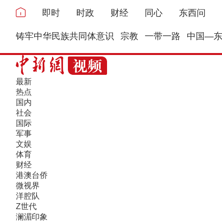
即时
时政
财经
同心
东西问
铸牢中华民族共同体意识
宗教
一带一路
中国—
最新
热点
国内
社会
国际
军事
文娱
体育
财经
港澳台侨
微视界
洋腔队
Z世代
澜湄印象