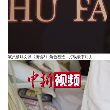
演员杨旭文谈《唐诡3》角色塑造：打戏最下功夫