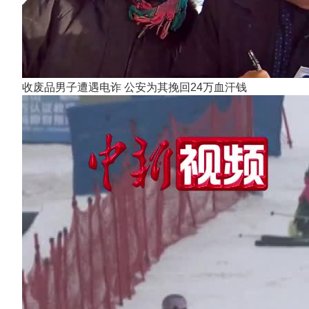
收废品男子遭遇电诈 公安为其挽回24万血汗钱