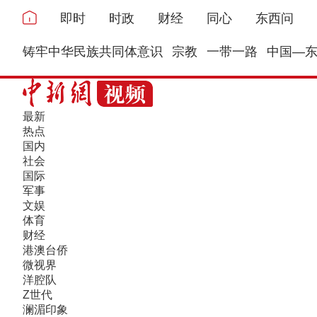
即时
时政
财经
同心
东西问
铸牢中华民族共同体意识
宗教
一带一路
中国—
最新
热点
国内
社会
国际
军事
文娱
体育
财经
港澳台侨
微视界
洋腔队
Z世代
澜湄印象