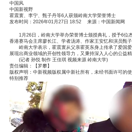
中国风
中国新视野
霍震寰、李宁、甄子丹等6人获颁岭南大学荣誉博士
发布时间：2026年01月27日 18:52 来源：中国新闻网
1月26日，岭南大学举办荣誉博士颁授典礼，授予6位杰
香港赛马会主席廖长江、学者汤涛、作家王安忆和演员甄子
岭南大学表示，霍震寰从父亲霍英东身上传承了爱国爱港
展现出商业领域的开创性领导力，又秉持深入人心的公益精
(记者 孙悦 制作 王佳琪 视频来源 岭南大学)
责任编辑：【罗攀】
版权声明：中新视频版权属中新社所有，未经书面许可的使
特别推荐