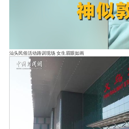
汕头民俗活动路训现场 女生眉眼如画