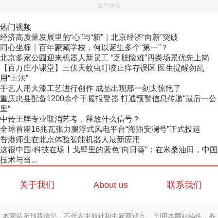
暂无评论
热门视频
经济高质量发展里的“心”与“新”｜北京经济“向新”突破
同心坐标｜百年蒙藏学校，何以诞生多个“第一”？
北京多家公园迎来机器人新员工 “乏脏险难”四类场景优先上岗
【百万庄小课堂】三伏天蚊虫叮咬止痒存误区 医生提醒勿乱
用“土法”
手艺人用大漆工艺进行创作 成品出现那一刻太惊艳了
重庆忠县配备1200余个手摇报警器 打通预警信息传递“最后一公
里”
中传王牌专业取消艺考，释放什么信号？
全球首座16兆瓦张力腿浮式风电平台“海油安澜号”正式投运
香港师生在北京体验智能机器人最新应用
这很中国·科技在场丨戈壁里的蓝色“向日葵”：在米桑油田，中国
技术与当...
关于我们
About us
联系我们
本网站所刊载信息，不代表中新社和中新网观点。 刊用本网站稿件，务