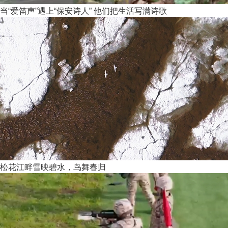
当“爱笛声”遇上“保安诗人” 他们把生活写满诗歌
松花江畔雪映碧水，鸟舞春归