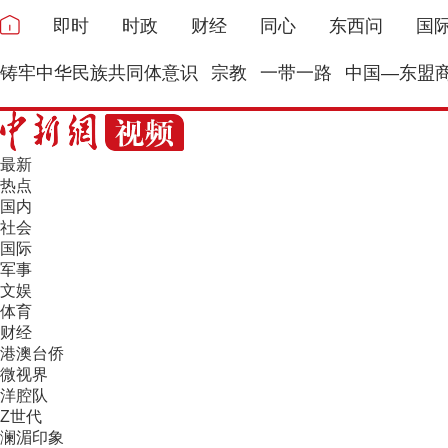
即时
时政
财经
同心
东西问
国
铸牢中华民族共同体意识
宗教
一带一路
中国—东盟
最新
热点
国内
社会
国际
军事
文娱
体育
财经
港澳台侨
微视界
洋腔队
Z世代
澜湄印象