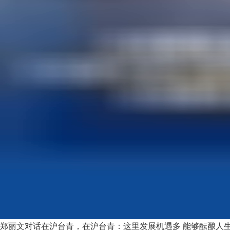
郑丽文对话在沪台青，在沪台青：这里发展机遇多 能够酝酿人