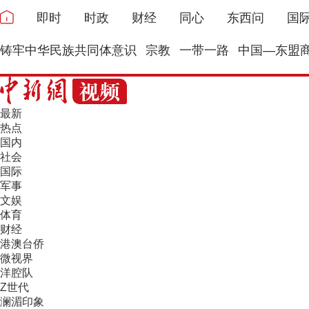
即时
时政
财经
同心
东西问
国
铸牢中华民族共同体意识
宗教
一带一路
中国—东盟
最新
热点
国内
社会
国际
军事
文娱
体育
财经
港澳台侨
微视界
洋腔队
Z世代
澜湄印象