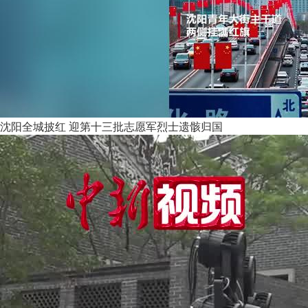
沈阳全城披红 迎第十三批志愿军烈士遗骸归国