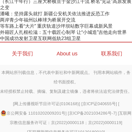
（长江十年行）三座大桥横亘于金沙江干流 桥名“见证”高原发展
之变
潘曦：坚持露头就打 新疆公安机关依法推进反恐工作
两岸青少年福州以棒球为桥展开交流
等车路上看“大片” 重庆轨道沙坪坝站数字巨幕成新风景
外籍匠人扎根松滋：五十载匠心制琴 让“小城造”吉他走向世界
中国成功发射卫星互联网低轨23组卫星
关于我们
About us
联系我们
本网站所刊载信息，不代表中新社和中新网观点。 刊用本网站稿件，务
经书面授权。
未经授权禁止转载、摘编、复制及建立镜像，违者将依法追究法律责任。
[
网上传播视听节目许可证(0106168)
] [
京ICP证040655号
] [
京公网安备 11010202009201号
] [
京ICP备2021034286号-7
] [
互联网
宗教信息服务许可证：京(2022)0000118；京(2022)0000119
]