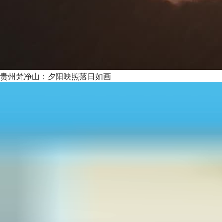
贵州梵净山：夕阳映照落日如画