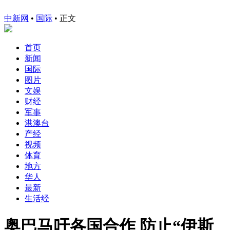
中新网
•
国际
• 正文
首页
新闻
国际
图片
文娱
财经
军事
港澳台
产经
视频
体育
地方
华人
最新
生活经
奥巴马吁各国合作 防止“伊斯