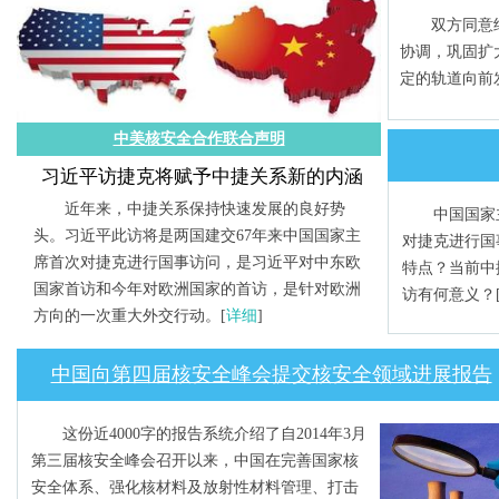
双方同意继
协调，巩固扩
定的轨道向前
中美核安全合作联合声明
习近平访捷克将赋予中捷关系新的内涵
近年来，中捷关系保持快速发展的良好势
中国国家主席
头。习近平此访将是两国建交67年来中国国家主
对捷克进行国
席首次对捷克进行国事访问，是习近平对中东欧
特点？当前中
国家首访和今年对欧洲国家的首访，是针对欧洲
访有何意义？
方向的一次重大外交行动。
[
详细
]
中国向第四届核安全峰会提交核安全领域进展报告
这份近4000字的报告系统介绍了自2014年3月
第三届核安全峰会召开以来，中国在完善国家核
安全体系、强化核材料及放射性材料管理、打击