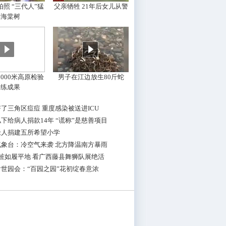
照 “三代人”猛
父亲牺牲 21年后女儿从警
摇海棠树
000米高原检验
男子在江边放生80斤蛇
训练成果
了三角区痘痘 重度感染被送进ICU
下给病人捐款14年 “谎称”是慈善项目
老人捐建五所希望小学
气象台：冷空气来袭 北方降温南方暴雨
桩如履平地 看广西藤县舞狮队展绝活
世园会：“百园之园”花初绽春意浓