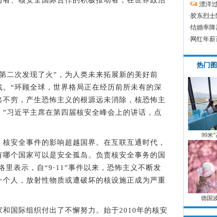
·
漂洋过
·
胶东烈士
·
结婚率降
·
网红年薪
热门图
二次发现了火”，为人类未来拓展新的美好前
战。“环顾全球，世界格局正在经历前所未有的深
出不穷，产生恐怖主义的根源远未消除，核恐怖主
。”习近平主席在第四届核安全峰会上的讲话，点
。
99米
核安全事件的影响超越国界。在互联互通时代，
有哪个国家可以是安全孤岛。负责核安全事务的国
里表示，自“9·11”事件以来，恐怖主义不断发
一个人，放射性物质或遭破坏的核设施正成为严重
德国
国际组织付出了不懈努力。始于2010年的核安