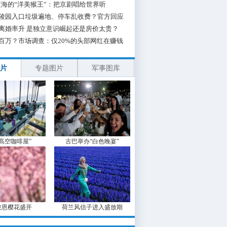
海的“洋美猴王”：把京剧唱给世界听
陵园入口垃圾遍地、停车乱收费？官方回应
离婚率升 是独立意识崛起还是房价太贵？
百万？市场调查：仅20%的头部网红在赚钱
片
专题图片
军事图库
“高空咖啡屋”
古巴举办“白色晚宴”
波恩樱花盛开
荷兰风信子进入盛放期