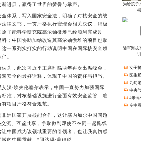
为给孩子拍
的新进展，赢得了世界的赞誉与掌声。
全体系，写入国家安全法，明确了对核安全的战
际法律文书，一贯严格执行安理会相关决议，积极
国原子能科学研究院高浓铀微堆已经顺利完成改
燃料；中国协助加纳改造其高浓铀微堆的项目也取
陆军海拔3
，这一系列实打实的行动说明中国在国际核安全领
伙伴。
·
女子挤
认为，此次习近平主席时隔两年再次出席峰会，
·
医生私
普遍安全的最好诠释，体现了中国的责任与担当。
·
九旬
汉·埃夫伦塞尔表示，中国一直努力加强国际
·
中央
全标准，对核基础设施进行全面有效安全监管，准
·
4米高
所有项目严格符合规范。
·
空中看
非洲国家开展核能合作，这让塞内加尔中国问题
强交流、互鉴共享，争取做到即使不在同一起跑线
这让中国成为该领域重要的引领者，也让我真切感
域的中国贡献。”阿达玛·盖伊说。