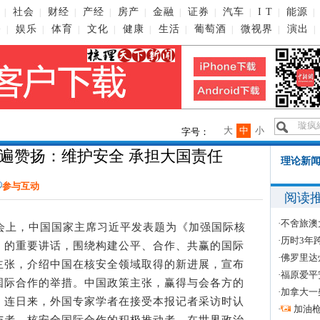
社会
财经
产经
房产
金融
证券
汽车
I T
能源
|
|
|
|
|
|
|
|
|
|
播
娱乐
体育
文化
健康
生活
葡萄酒
微视界
演出
|
|
|
|
|
|
|
|
|
大
中
小
字号：
遍赞扬：维护安全 承担大国责任
理论新闻
参与互动
阅读
·
不舍旅澳
上，中国国家主席习近平发表题为《加强国际核
·
历时3年
》的重要讲话，围绕构建公平、合作、共赢的国际
·
佛罗里达
主张，介绍中国在核安全领域取得的新进展，宣布
·
福原爱平
国际合作的举措。中国政策主张，赢得与会各方的
·
加拿大一
。连日来，外国专家学者在接受本报记者采访时认
·
加油
与者、核安全国际合作的积极推动者，在世界政治