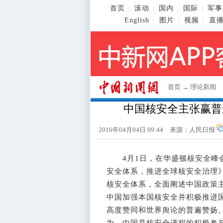
首页
滚动
国内
国际
军事
|
|
|
|
English
图片
视频
直
|
|
|
首页
→
理论新闻
中国核安全主张赢普
2016年04月04日 09:44 来源：人民日报
4月1日，在华盛顿核安全峰会
安全体系，推进全球核安全治理
核安全体系，全面阐述中国政策
中国加强本国核安全并积极推进
高度赞同和世界舆论的普遍赞扬
为，中国是核安全进程的积极参