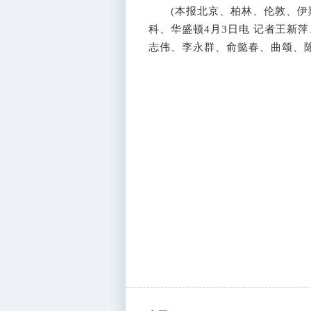
(本报北京、柏林、伦敦、伊斯
科、华盛顿4月3日电 记者王新
志伟、李永群、俞懿春、曲颂、