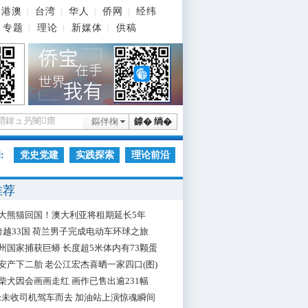
港澳
台湾
华人
侨网
经纬
|
|
|
|
专题
理论
新媒体
供稿
|
|
|
鏂伴椈
鎼� 绱�
:
党史党建
实践探索
理论前沿
推荐
大熊猫回国！澳大利亚将租期延长5年
跨越33国 荷兰男子完成电动车环球之旅
州国家捕获巨蟒 长度超5米体内有73颗蛋
安产下二胎 老公江宏杰喜晒一家四口(图)
柴犬因会画画走红 画作已售出逾231幅
枪未收司机驾车而去 加油站上演惊魂瞬间