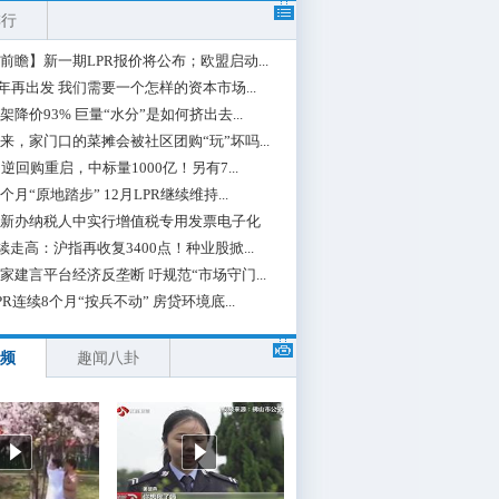
排行
前瞻】新一期LPR报价将公布；欧盟启动...
0年再出发 我们需要一个怎样的资本市场...
架降价93% 巨量“水分”是如何挤出去...
来，家门口的菜摊会被社区团购“玩”坏吗...
期逆回购重启，中标量1000亿！另有7...
个月“原地踏步” 12月LPR继续维持...
新办纳税人中实行增值税专用发票电子化
续走高：沪指再收复3400点！种业股掀...
家建言平台经济反垄断 吁规范“市场守门...
PR连续8个月“按兵不动” 房贷环境底...
频
趣闻八卦