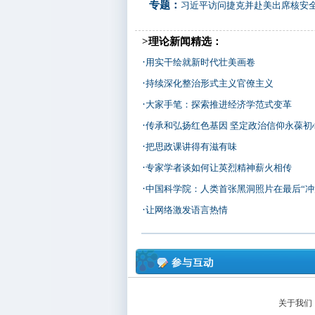
专题：
习近平访问捷克并赴美出席核安
>理论新闻精选：
·
用实干绘就新时代壮美画卷
·
持续深化整治形式主义官僚主义
·
大家手笔：探索推进经济学范式变革
·
传承和弘扬红色基因 坚定政治信仰永葆初
·
把思政课讲得有滋有味
·
专家学者谈如何让英烈精神薪火相传
·
中国科学院：人类首张黑洞照片在最后“冲
·
让网络激发语言热情
关于我们