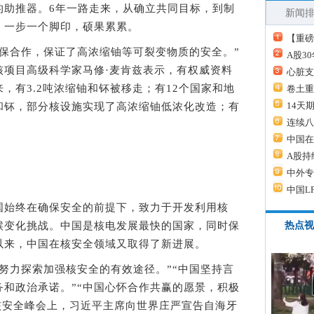
的助推器。6年一路走来，从确立共同目标，到制
新闻
，一步一个脚印，硕果累累。
【重磅
合作，保证了高浓缩铀等可裂变物质的安全。”
A股3
核项目高级科学家马修·麦肯兹表示，有权威资料
心脏支
，有3.2吨浓缩铀和钚被移走；有12个国家和地
卷土重
14天
和钚，部分核设施实现了高浓缩铀低浓化改造；有
连续八
。
中国在
A股持
中外专
中国L
始终在确保安全的前提下，致力于开发利用核
候变化挑战。中国是核电发展最快的国家，同时保
热点视
以来，中国在核安全领域又取得了新进展。
力探索加强核安全的有效途径。”“中国坚持言
和政治承诺。”“中国心怀合作共赢的愿景，积极
核安全峰会上，习近平主席向世界庄严宣告自海牙