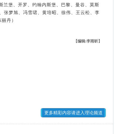
兰堡、开罗、约翰内斯堡、巴黎、曼谷、莫斯
萍、张梦旭、冯雪珺、黄培昭、徐伟、王云松、李
陈丽丹）
【编辑:李雨昕】
更多精彩内容请进入理论频道