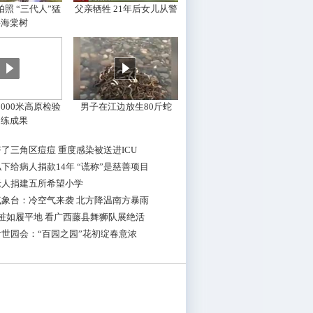
照 “三代人”猛
父亲牺牲 21年后女儿从警
摇海棠树
000米高原检验
男子在江边放生80斤蛇
训练成果
了三角区痘痘 重度感染被送进ICU
下给病人捐款14年 “谎称”是慈善项目
老人捐建五所希望小学
气象台：冷空气来袭 北方降温南方暴雨
桩如履平地 看广西藤县舞狮队展绝活
世园会：“百园之园”花初绽春意浓