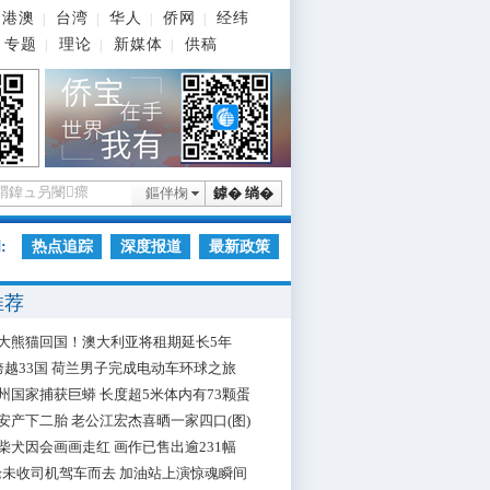
港澳
台湾
华人
侨网
经纬
|
|
|
|
专题
理论
新媒体
供稿
|
|
|
鏂伴椈
鎼� 绱�
:
热点追踪
深度报道
最新政策
推荐
大熊猫回国！澳大利亚将租期延长5年
跨越33国 荷兰男子完成电动车环球之旅
州国家捕获巨蟒 长度超5米体内有73颗蛋
安产下二胎 老公江宏杰喜晒一家四口(图)
柴犬因会画画走红 画作已售出逾231幅
枪未收司机驾车而去 加油站上演惊魂瞬间