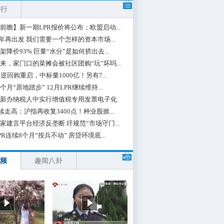
排行
前瞻】新一期LPR报价将公布；欧盟启动...
0年再出发 我们需要一个怎样的资本市场...
架降价93% 巨量“水分”是如何挤出去...
来，家门口的菜摊会被社区团购“玩”坏吗...
期逆回购重启，中标量1000亿！另有7...
个月“原地踏步” 12月LPR继续维持...
新办纳税人中实行增值税专用发票电子化
续走高：沪指再收复3400点！种业股掀...
家建言平台经济反垄断 吁规范“市场守门...
PR连续8个月“按兵不动” 房贷环境底...
频
趣闻八卦