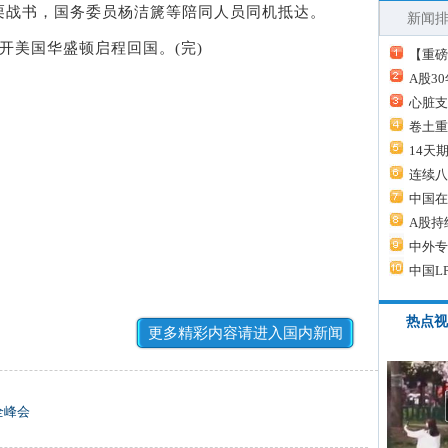
栗战书，国务委员杨洁篪等陪同人员同机抵达。
新闻
美国华盛顿启程回国。(完)
【重磅
A股3
心脏支
卷土重
14天
连续八
中国在
A股持
中外专
中国L
热点视
更多精彩内容请进入国内新闻
全峰会