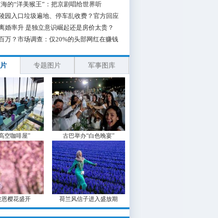
海的“洋美猴王”：把京剧唱给世界听
陵园入口垃圾遍地、停车乱收费？官方回应
离婚率升 是独立意识崛起还是房价太贵？
百万？市场调查：仅20%的头部网红在赚钱
片
专题图片
军事图库
“高空咖啡屋”
古巴举办“白色晚宴”
波恩樱花盛开
荷兰风信子进入盛放期