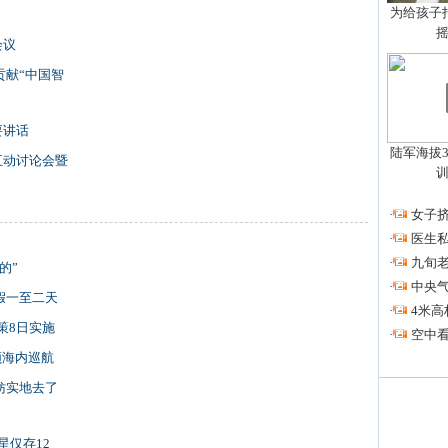
为给孩子拍
会议
贡献“中国智
要讲话
陆军海拔3
互动讨论会暨
·
女子挤
·
医生私
·
九旬
的”
·
中央
假一至二天
·
4米高
策8日实施
·
空中看
领海内巡航
妨实地去了
星仅存12