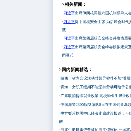
>相关新闻：
·
习近平
出席伊朗核问题六国机制领导人
·
习近平
提中国核安全主张 为后峰会时代
慧”
·
习近平
出席第四届核安全峰会并发表重
·
习近平
出席第四届核安全峰会模拟场景
闭幕式
>国内新闻精选：
·
陕西：省内会议活动对领导称呼不加“尊敬
·
青海：女职工经期不能坚持劳动可给予公
·
广东取消暂缓就业政策 高校毕业生择业政
·
中国海警2305舰艇编队8日在中国钓鱼岛
·
中方驳斥抹黑中巴经济走廊建设报道：不
解
·
熊兆仁逝世事迹曾被拍渡江侦察记
开国将