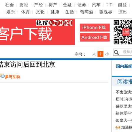
社会
财经
产经
房产
金融
证券
汽车
I T
能源
|
|
|
|
|
|
|
|
|
|
播
娱乐
体育
文化
健康
生活
葡萄酒
微视界
演出
|
|
|
|
|
|
|
|
|
大
中
小
字号：
结束访问后回到北京
国内新闻
参与互动
阅读
·
不舍旅澳
·
历时3年
·
佛罗里达
·
福原爱平
·
加拿大一
·
加油