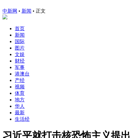
中新网
•
新闻
• 正文
首页
新闻
国际
图片
文娱
财经
军事
港澳台
产经
视频
体育
地方
华人
最新
生活经
习近平就打击核恐怖主义提出