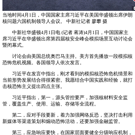
当地时间4月1日，中国国家主席习近平在美国华盛顿出席伊朗
核问题六国机制领导人会议。 中新社记者 廖攀 摄
中新社华盛顿4月1日电 (记者 蒋涛)4月1日，中国国家主
席习近平在华盛顿出席第四届核安全峰会模拟场景互动讨论会
暨闭幕式。
讨论会由美国总统奥巴马主持。美方首先播放一段模拟核
恐怖危机视频。各国领导人依次发言。
习近平在发言中指出，刚才看到的模拟核恐怖危机情景和
当前形势发展结合得很紧密。我愿结合中国实践和经验，就打
击核恐怖主义提出四点主张。
习近平指出，第一，源头管控要严，加强核材料安全监
管，覆盖生产、使用、运输、存储等全流程。
第二，应对手段要新，着力加强网络反恐，坚决打击利用
新媒体等渠道策划和煽动恐怖活动，还要加强金融监管。
第三，应急响应要快，在国家层面要健全分级响应机制，