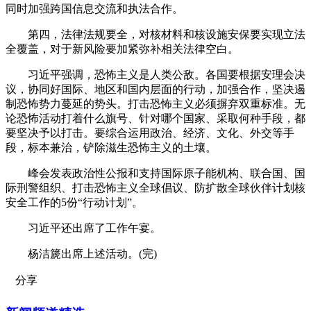
同时加强跨国信息交流和执法合作。
第四，法律法规要全，对核材料和核设施安保要实现立法
全覆盖，对于新风险要加紧弥补相关法律空白。
习近平强调，恐怖主义是人类公敌。各国要根据安理会决
议，协同好国际、地区和国内层面的行动，加强合作，坚决遏
制恐怖势力蔓延的势头。打击恐怖主义必须摒弃双重标准。无
论恐怖活动打着什么旗号、针对哪个国家、采取何种手段，都
要坚决予以打击。要综合运用政治、经济、文化、外交等手
段，标本兼治，铲除滋生恐怖主义的土壤。
峰会发表政治性公报和支持国际原子能机构、联合国、国
际刑警组织、打击恐怖主义全球倡议、防扩散全球伙伴计划核
安全工作的5份“行动计划”。
习近平还出席了工作午宴。
杨洁篪出席上述活动。(完)
分享