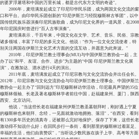
的婆罗浮屠塔和中国的万里长城，都是古代东方文明的奇迹”。
2006年，麦培满发起成立了印尼印华民乐团，成为两国文化交流的窗
口和平台。由印华民乐团创新的“印尼伊斯兰习经院穆斯林古筝团”，以中
国传统民族乐器演奏印尼民族歌曲，成为印尼文化界的一道风景，在2008
年印尼国庆时曾进行“百人古筝演奏”。
麦培满表示，千百年来，中国文化在文学、艺术、音乐、民俗、宗教
诸多领域，丰富了印尼的多元文化。他说：“作为一位文化交流使者，特
别关注两国在伊斯兰文化艺术方面的交流互动，并愿意为此奔波。”
2010年，印尼伊斯兰教士理事会(MUI)与中国伊斯兰教协会一起，主
办了以“和平、友谊、合作、进步”为主题的“中国·印尼伊斯兰教文化展
演”，在雅加达、泗水进行4天的演出。
2011年底，麦培满发起成立了印尼宗教与文化交流协会并出任会长。
2012年，印尼宗教与文化交流协会与印尼伊斯兰教士理事会、中国伊斯兰
教协会一起主办了“回到远方”印尼穆斯林访华活动，印尼最具声望的35位
穆斯林领袖、长老及著名穆斯林学者前往中国，赴福建泉州、厦门，陕西
西安、北京访问。
他说，“当这些长老在福建泉州伊斯兰教圣墓朝拜时，刚好遇上宁夏
的穆斯林也来朝拜、念经，一见面就激动地拥抱、落泪”，“在西安，看到
有1300多年历史的清真寺，还被那么完好地保护、保存了下来，这些长老
激动得不知说什么好；在回民步行一条街，看到那里的穆斯林过着富足、
幸福的生活，他们由衷赞叹”，“当听说少数民族在孩子上学、高考等方面