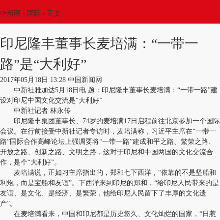
中新网
•
国际
• 正文
印尼隆丰董事长麦培满：“一带一
路”是“大利好”
2017年05月18日 13:28 中国新闻网
中新社雅加达5月18日电 题：印尼隆丰董事长麦培满：“一带一路”建
设对印尼中国文化交流是“大利好”
中新社记者 林永传
印尼隆丰集团董事长、74岁的麦培满17日启程前往北京参加一个国际
会议。在行前接受中新社记者专访时，麦培满称，习近平主席在“一带一
路”国际合作高峰论坛上强调要将“一带一路”建成和平之路、繁荣之路、
开放之路、创新之路、文明之路，这对于印尼和中国两国的文化交流合
作，是个“大利好”。
麦培满说，正如习主席指出的，郑和七下西洋，“依靠的不是坚船和
利炮，而是宝船和友谊”。下西洋来到印尼的郑和，“给印尼人民带来的是
友谊、是文化、是经济、是繁荣，他给印尼人民留下了丰厚的文化遗
产”。
在麦培满看来，中国和印尼都是历史悠久、文化灿烂的国家，“日惹