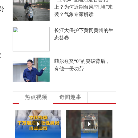
外国游客从观众变玩家
分
4年要让无人机增产80倍，
日本为何急不可耐？
准
多地向县放权 激活发展一
池春水
热点视频
奇闻趣事