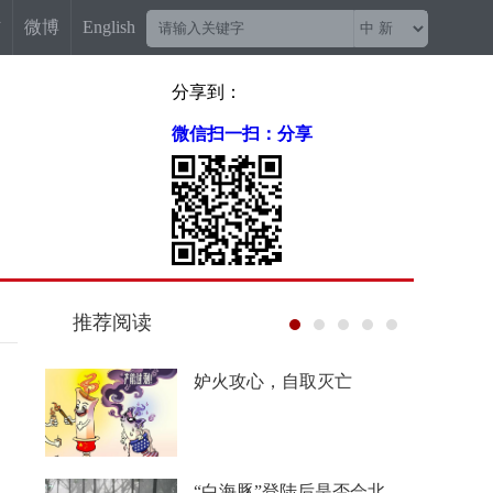
信
微博
English
分享到：
微信扫一扫：分享
推荐阅读
“梅姨案”被拐儿童父亲申军
良：盼梅姨早日受惩
China Travel又换“三件套”：