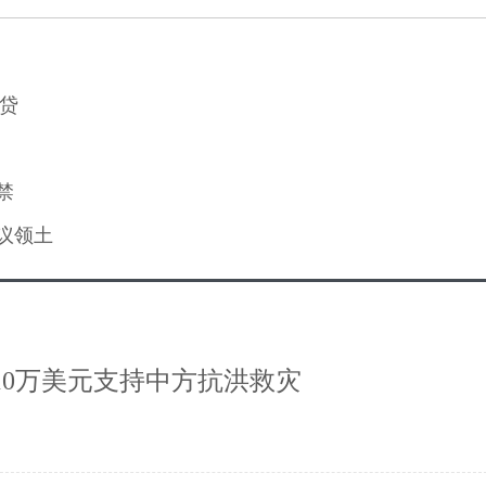
贷
禁
议领土
10万美元支持中方抗洪救灾