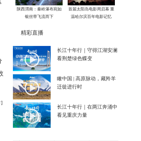
这
陕西渭南：秦岭瀑布宛如
首届太阳岛电影周启幕 重
银丝带飞流而下
温哈尔滨百年电影记忆
精彩直播
长江十年行｜守得江湖安澜
看荆楚绿色蝶变
分
数
瞰中国 | 高原脉动，藏羚羊
迁徙进行时
宇】
长江十年行｜在两江奔涌中
看见重庆力量