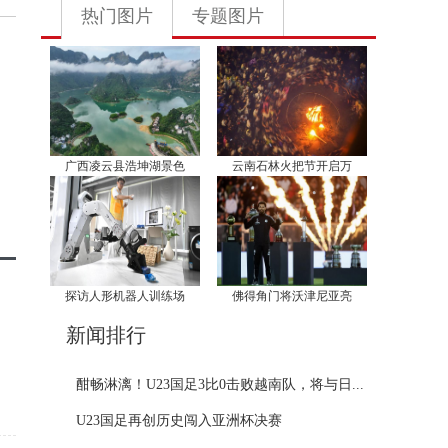
热门图片
专题图片
广西凌云县浩坤湖景色
云南石林火把节开启万
探访人形机器人训练场
佛得角门将沃津尼亚亮
新闻排行
酣畅淋漓！U23国足3比0击败越南队，将与日...
U23国足再创历史闯入亚洲杯决赛