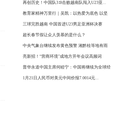
再创历史！中国队3∶0击败越南队闯入U23亚...
教育家精神万里行｜吴凯：以热爱为底色 以坚
守...
三球完胜越南 中国首进U23男足亚洲杯决赛
超长春节假让众人羡慕的是什么？
中央气象台继续发布黄色预警 湘黔桂等地有雨
雪...
亮新招！“营商环境”成地方开年会议高频词
普华永道中国主席何睦宁：中国将继续为全球经
济...
1月21日人民币对美元中间价报7.0014元...