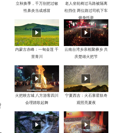
立秋换季，千万别把过敏
老人坐轮椅过马路被隔离
性鼻炎当成感冒
柱挡住 两位路过司机下车
俯身托举
内蒙古赤峰：一甸金莲 千
云南台湾乡亲相聚彝乡 共
里青川
庆楚雄火把节
火把映古城 八方游客四川
宁夏西吉：火石寨星轨奇
会理踏歌起舞
观照亮夏夜
暂