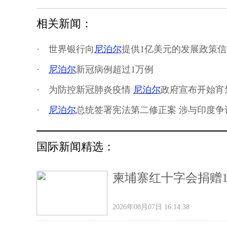
相关新闻：
·
世界银行向
尼泊尔
提供1亿美元的发展政策信
·
尼泊尔
新冠病例超过1万例
·
为防控新冠肺炎疫情
尼泊尔
政府宣布开始宵
·
尼泊尔
总统签署宪法第二修正案 涉与印度争
国际新闻精选：
柬埔寨红十字会捐赠
2026年08月07日 16:14:38