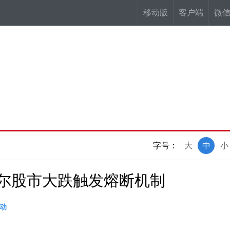
移动版
客户端
微
字号：
大
中
小
泊尔股市大跌触发熔断机制
动