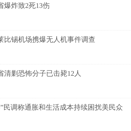
爆炸致2死13伤
莱比锡机场携爆无人机事件调查
省清剿恐怖分子已击毙12人
心”民调称通胀和生活成本持续困扰美民众