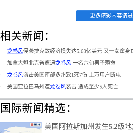
更多精彩内容请进
相关新闻：
·
龙卷风
侵袭捷克致经济损失达5.63亿美元 又一女童身
·
加拿大魁北克省遭遇
龙卷风
一名六旬男子殒命
·
龙卷风
袭击美国南部多州致1死7伤 上万用户断电
·
美国亚拉巴马州遭
龙卷风
袭击 造成至少5人死亡
国际新闻精选：
美国阿拉斯加州发生5.2级地