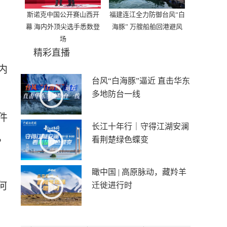
斯诺克中国公开赛山西开
福建连江全力防御台风“白
幕 海内外顶尖选手悉数登
海豚” 万艘船舶回港避风
场
精彩直播
内
台风“白海豚”逼近 直击华东
多地防台一线
件
长江十年行｜守得江湖安澜
，
看荆楚绿色蝶变
瞰中国 | 高原脉动，藏羚羊
何
迁徙进行时