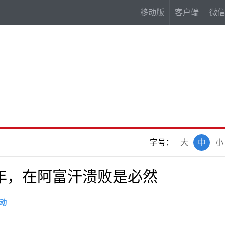
移动版
客户端
微
字号：
大
中
小
年，在阿富汗溃败是必然
动