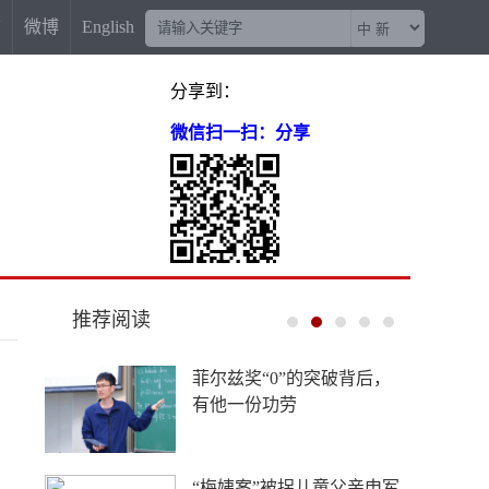
信
微博
English
分享到：
微信扫一扫：分享
推荐阅读
多地向县放权 激活发展一
池春水
湖北咸宁：长江赋能绿色蝶