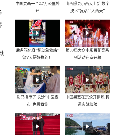
中国要画一个2.7万公里外
山西隰县小西天上新 数字
环
技术“复活”“大西天”
多
喀
后备箱化身“移动急救站”
第38届大众电影百花奖系
动
鲁V大哥好样的！
列活动在京开幕
别只撸串了 长沙“中医夜
中国男篮在京公开训练 将
市”免费看诊
迎实战检验