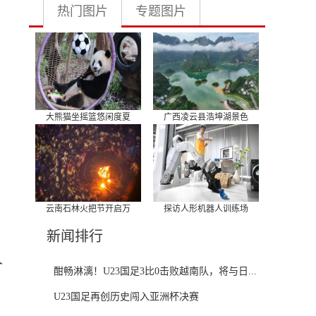
热门图片
专题图片
大熊猫坐摇篮悠闲度夏
广西凌云县浩坤湖景色
云南石林火把节开启万
探访人形机器人训练场
新闻排行
人
酣畅淋漓！U23国足3比0击败越南队，将与日...
U23国足再创历史闯入亚洲杯决赛