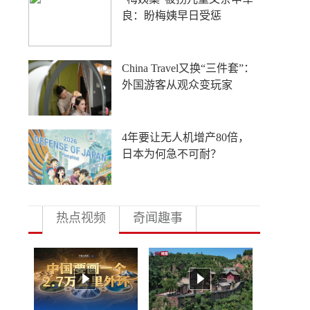
变 湿地筑牢候鸟粮仓
台军“汉光演习”状况频出
“新花样”备受争议
金价收复部分“失地” 长期趋
势待确认
热点视频
奇闻趣事