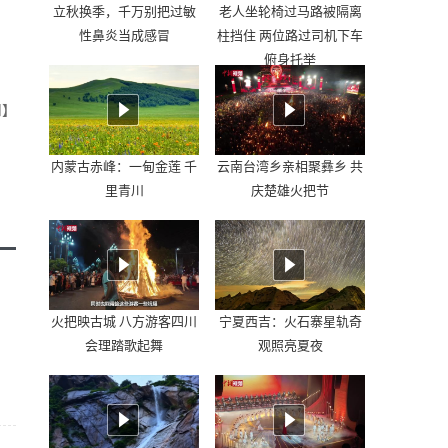
立秋换季，千万别把过敏
老人坐轮椅过马路被隔离
性鼻炎当成感冒
柱挡住 两位路过司机下车
俯身托举
川】
内蒙古赤峰：一甸金莲 千
云南台湾乡亲相聚彝乡 共
里青川
庆楚雄火把节
火把映古城 八方游客四川
宁夏西吉：火石寨星轨奇
会理踏歌起舞
观照亮夏夜