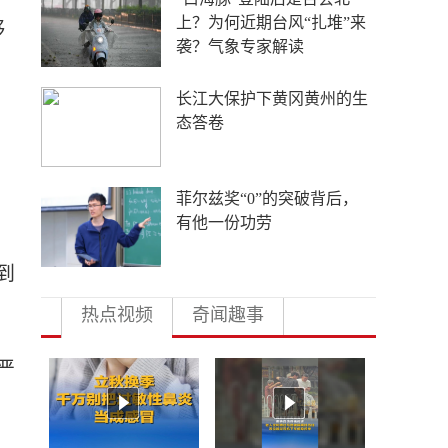
外国游客从观众变玩家
够
4年要让无人机增产80倍，
料
日本为何急不可耐？
多地向县放权 激活发展一
池春水
到
热点视频
奇闻趣事
严