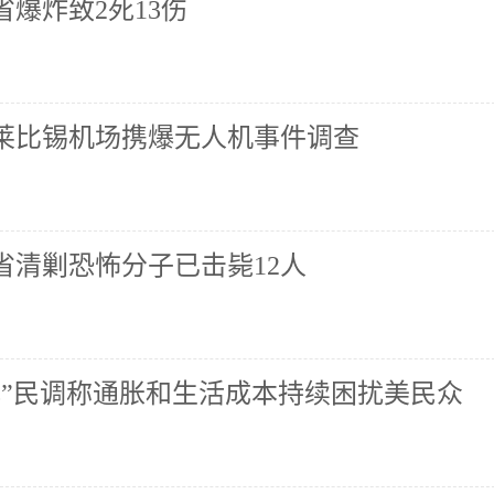
爆炸致2死13伤
莱比锡机场携爆无人机事件调查
省清剿恐怖分子已击毙12人
心”民调称通胀和生活成本持续困扰美民众