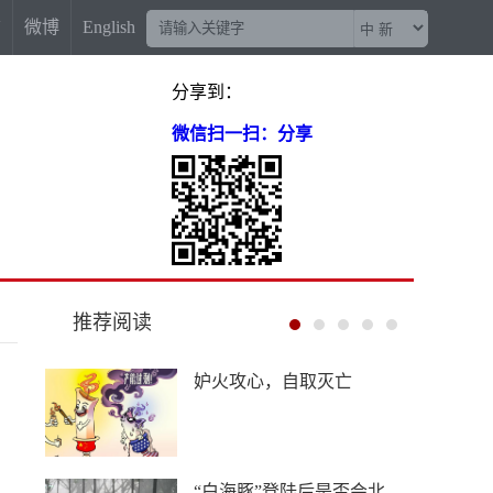
信
微博
English
分享到：
微信扫一扫：分享
推荐阅读
“梅姨案”被拐儿童父亲申军
良：盼梅姨早日受惩
China Travel又换“三件套”：