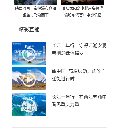
陕西渭南：秦岭瀑布宛如
首届太阳岛电影周启幕 重
银丝带飞流而下
温哈尔滨百年电影记忆
精彩直播
长江十年行｜守得江湖安澜
看荆楚绿色蝶变
瞰中国 | 高原脉动，藏羚羊
迁徙进行时
长江十年行｜在两江奔涌中
看见重庆力量