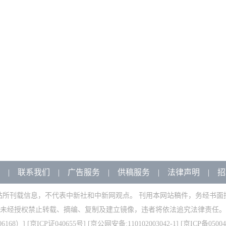
|
联系我们
|
广告服务
|
供稿服务
|
法律声明
|
招
站所刊载信息，不代表中新社和中新网观点。 刊用本网站稿件，务经书面
未经授权禁止转载、摘编、复制及建立镜像，违者将依法追究法律责任。
168）
] [
京ICP证040655号
] [京公网安备:110102003042-1] [
京ICP备05004