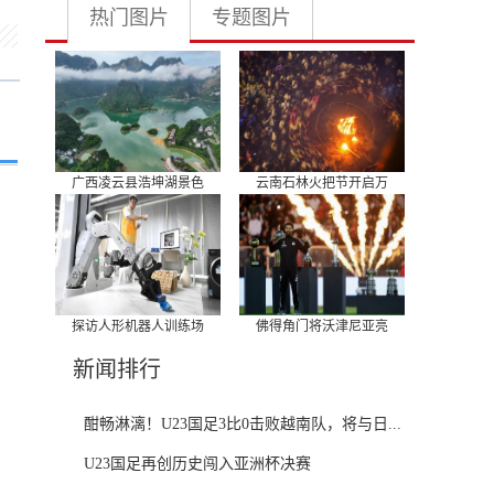
热门图片
专题图片
广西凌云县浩坤湖景色
云南石林火把节开启万
探访人形机器人训练场
佛得角门将沃津尼亚亮
新闻排行
酣畅淋漓！U23国足3比0击败越南队，将与日...
U23国足再创历史闯入亚洲杯决赛