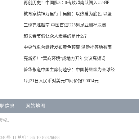
再创历史！中国队3∶0击败越南队闯入U23亚...
教育家精神万里行｜吴凯：以热爱为底色 以坚
守...
三球完胜越南 中国首进U23男足亚洲杯决赛
超长春节假让众人羡慕的是什么？
中央气象台继续发布黄色预警 湘黔桂等地有雨
雪...
亮新招！“营商环境”成地方开年会议高频词
普华永道中国主席何睦宁：中国将继续为全球经
济...
1月21日人民币对美元中间价报7.0014元...
聘信息
|
网站地图
授权。
340号-1
] 总机：86-10-87826688