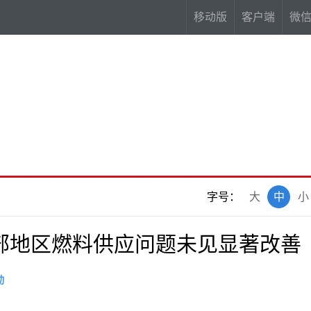
移动版
客户端
微
字号：
大
中
小
部地区燃料供应问题未见显著改善
动