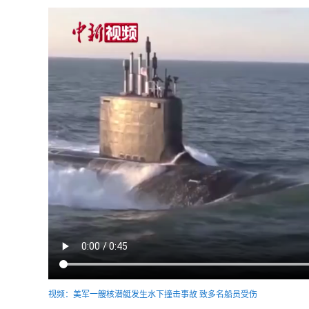
视频：美军一艘核潜艇发生水下撞击事故 致多名船员受伤