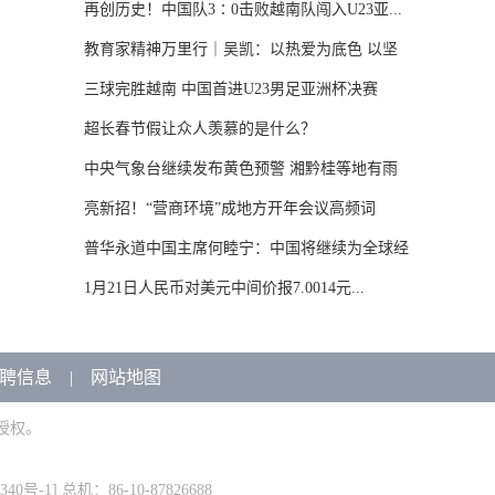
再创历史！中国队3∶0击败越南队闯入U23亚...
教育家精神万里行｜吴凯：以热爱为底色 以坚
守...
三球完胜越南 中国首进U23男足亚洲杯决赛
超长春节假让众人羡慕的是什么？
中央气象台继续发布黄色预警 湘黔桂等地有雨
雪...
亮新招！“营商环境”成地方开年会议高频词
普华永道中国主席何睦宁：中国将继续为全球经
济...
1月21日人民币对美元中间价报7.0014元...
聘信息
|
网站地图
授权。
340号-1
] 总机：86-10-87826688