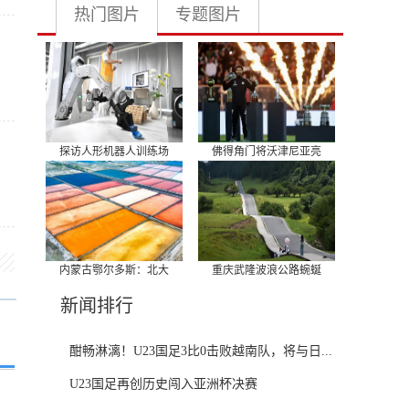
热门图片
专题图片
探访人形机器人训练场
佛得角门将沃津尼亚亮
内蒙古鄂尔多斯：北大
重庆武隆波浪公路蜿蜒
新闻排行
酣畅淋漓！U23国足3比0击败越南队，将与日...
U23国足再创历史闯入亚洲杯决赛