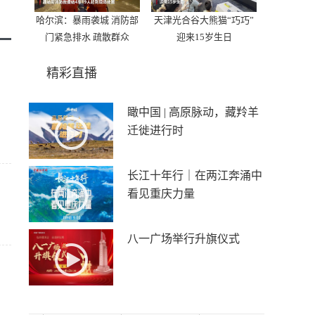
哈尔滨：暴雨袭城 消防部
天津光合谷大熊猫“巧巧”
门紧急排水 疏散群众
迎来15岁生日
精彩直播
瞰中国 | 高原脉动，藏羚羊
迁徙进行时
长江十年行｜在两江奔涌中
看见重庆力量
八一广场举行升旗仪式