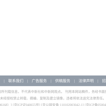
|
联系我们
|
广告服务
|
供稿服务
|
法律声明
|
招
站所刊载信息，不代表中新社和中新网观点。 刊用本网站稿件，务经书面
未经授权禁止转载、摘编、复制及建立镜像，违者将依法追究法律责任。
168）
] [
京ICP证040655号
] [京公网安备:110102003042-1] [
京ICP备05004