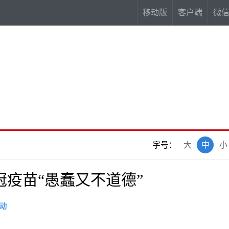
移动版
客户端
微
字号：
大
中
小
疫苗“愚蠢又不道德”
动