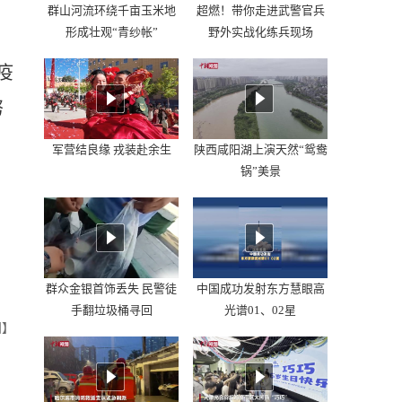
群山河流环绕千亩玉米地
超燃！带你走进武警官兵
形成壮观“青纱帐”
野外实战化练兵现场
疫
努
军营结良缘 戎装赴余生
陕西咸阳湖上演天然“鸳鸯
锅”美景
群众金银首饰丢失 民警徒
中国成功发射东方慧眼高
手翻垃圾桶寻回
光谱01、02星
阳】