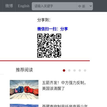
信
微博
English
分享到：
微信扫一扫：分享
推荐阅读
中外合作办学提速扩围，国
际高校押注中国未来
给南京大屠杀改名？30万亡