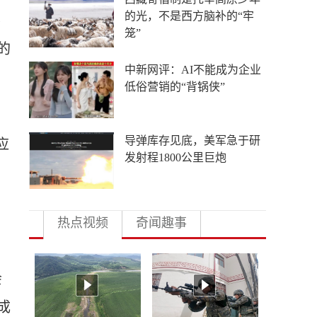
灵不答应！
裕
的
瓜子水饺也“威胁美国”？
人这一辈子，一定要去一趟
应
大盘鸡的故乡！
热点视频
奇闻趣事
会
成