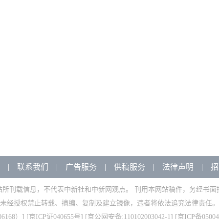
|
联系我们
|
广告服务
|
供稿服务
|
法律声明
|
招
站所刊载信息，不代表中新社和中新网观点。 刊用本网站稿件，务经书面
未经授权禁止转载、摘编、复制及建立镜像，违者将依法追究法律责任。
168）
] [
京ICP证040655号
] [京公网安备:110102003042-1] [
京ICP备05004