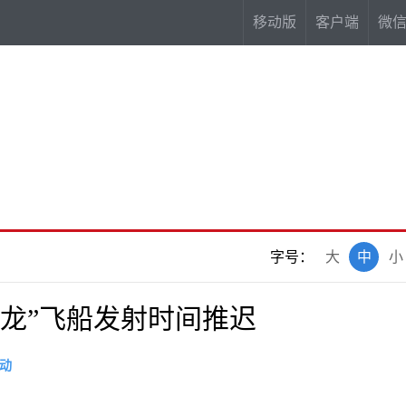
移动版
客户端
微
字号：
大
中
小
X“龙”飞船发射时间推迟
动