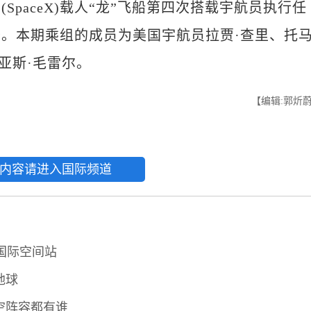
aceX)载人“龙”飞船第四次搭载宇航员执行任
。本期乘组的成员为美国宇航员拉贾·查里、托
亚斯·毛雷尔。
【编辑:郭炘
内容请进入国际频道
往国际空间站
地球
太空阵容都有谁