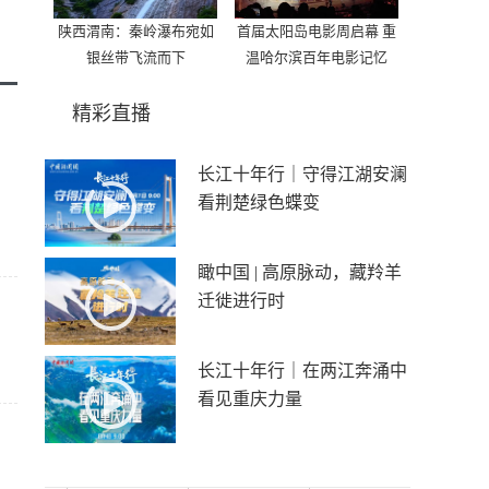
陕西渭南：秦岭瀑布宛如
首届太阳岛电影周启幕 重
银丝带飞流而下
温哈尔滨百年电影记忆
精彩直播
长江十年行｜守得江湖安澜
看荆楚绿色蝶变
瞰中国 | 高原脉动，藏羚羊
迁徙进行时
长江十年行｜在两江奔涌中
看见重庆力量