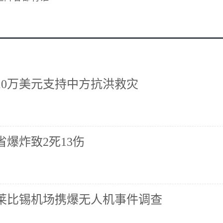
10万美元支持中方抗洪救灾
爆炸致2死13伤
莱比锡机场携爆无人机事件调查