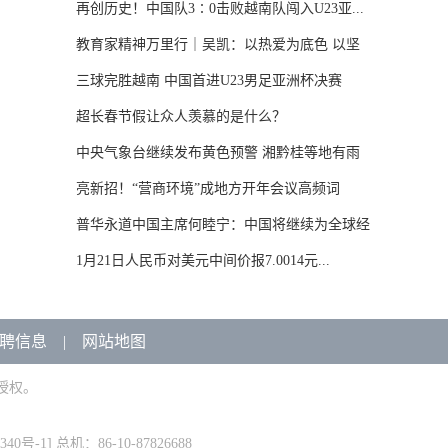
再创历史！中国队3∶0击败越南队闯入U23亚...
教育家精神万里行｜吴凯：以热爱为底色 以坚
守...
三球完胜越南 中国首进U23男足亚洲杯决赛
超长春节假让众人羡慕的是什么？
中央气象台继续发布黄色预警 湘黔桂等地有雨
雪...
亮新招！“营商环境”成地方开年会议高频词
普华永道中国主席何睦宁：中国将继续为全球经
济...
1月21日人民币对美元中间价报7.0014元...
聘信息
|
网站地图
授权。
340号-1
] 总机：86-10-87826688