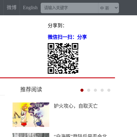
信
微博
English
分享到：
微信扫一扫：分享
推荐阅读
“梅姨案”被拐儿童父亲申军
良：盼梅姨早日受惩
China Travel又换“三件套”：