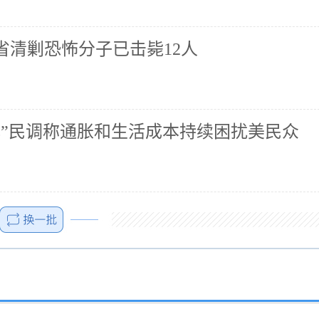
省清剿恐怖分子已击毙12人
心”民调称通胀和生活成本持续困扰美民众