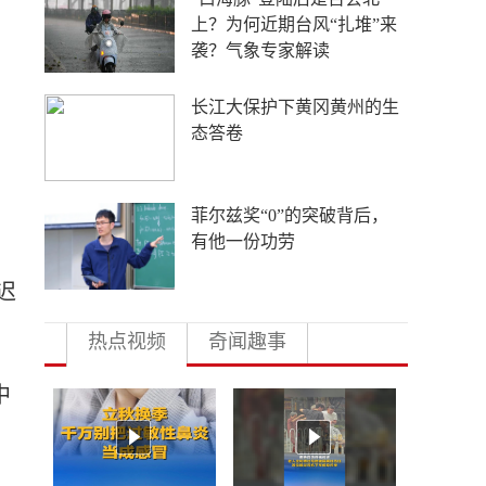
外国游客从观众变玩家
名
4年要让无人机增产80倍，
日本为何急不可耐？
多地向县放权 激活发展一
池春水
迟
热点视频
奇闻趣事
中