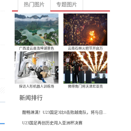
热门图片
专题图片
广西凌云县浩坤湖景色
云南石林火把节开启万
探访人形机器人训练场
佛得角门将沃津尼亚亮
新闻排行
酣畅淋漓！U23国足3比0击败越南队，将与日...
U23国足再创历史闯入亚洲杯决赛