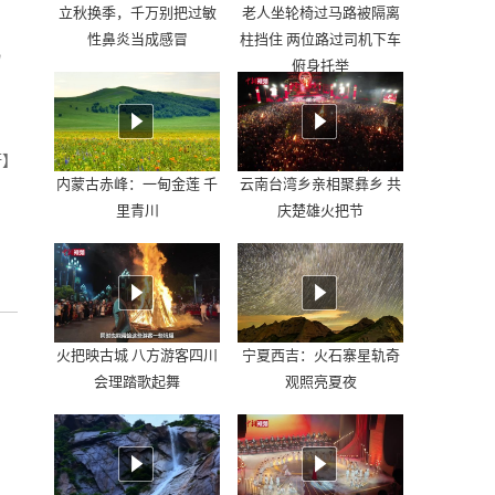
立秋换季，千万别把过敏
老人坐轮椅过马路被隔离
性鼻炎当成感冒
柱挡住 两位路过司机下车
马
俯身托举
蔚】
内蒙古赤峰：一甸金莲 千
云南台湾乡亲相聚彝乡 共
里青川
庆楚雄火把节
火把映古城 八方游客四川
宁夏西吉：火石寨星轨奇
会理踏歌起舞
观照亮夏夜