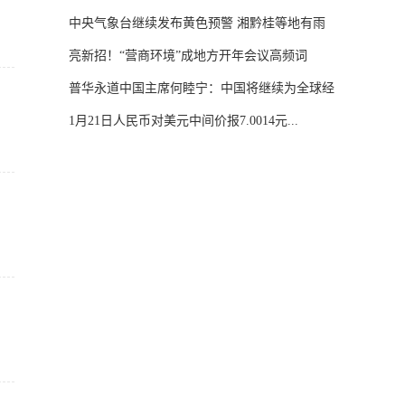
中央气象台继续发布黄色预警 湘黔桂等地有雨
雪...
亮新招！“营商环境”成地方开年会议高频词
普华永道中国主席何睦宁：中国将继续为全球经
济...
1月21日人民币对美元中间价报7.0014元...