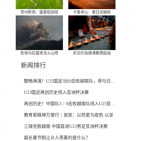
贵州黔西：盛夏稻田绿
卡鲁奔山：看日出破晓
危地马拉富埃戈火山喷
尼泊尔加德满都燃起烛
新闻排行
酣畅淋漓！U23国足3比0击败越南队，将与日...
U23国足再创历史闯入亚洲杯决赛
再创历史！中国队3∶0击败越南队闯入U23亚...
教育家精神万里行｜吴凯：以热爱为底色 以坚
守...
三球完胜越南 中国首进U23男足亚洲杯决赛
超长春节假让众人羡慕的是什么？