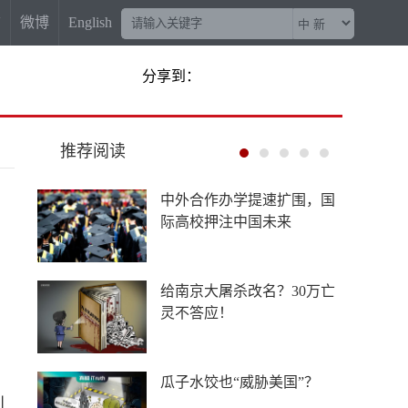
信
微博
English
分享到：
推荐阅读
西藏足球少年的“攀峰”之
路：守住热爱，奔赴梦想之
巅
几乎所有西方国家都干过这
件坏事，却栽赃中国
，
从“搬出去”到“搬回来”，跨
剂
国企业产业链回流中国