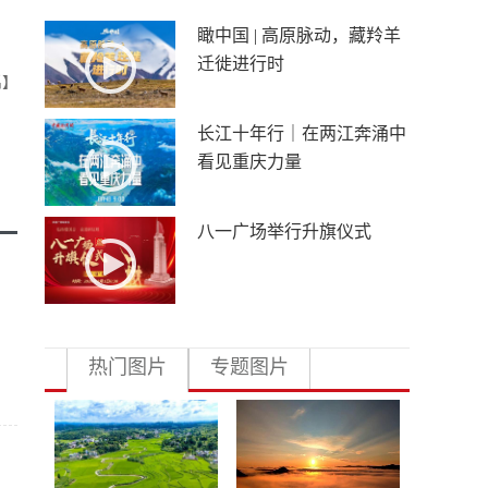
瞰中国 | 高原脉动，藏羚羊
迁徙进行时
禹】
长江十年行｜在两江奔涌中
看见重庆力量
八一广场举行升旗仪式
热门图片
专题图片