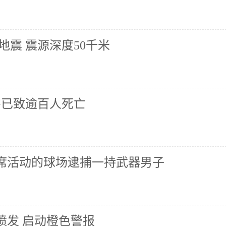
地震 震源深度50千米
害已致逾百人死亡
席活动的球场逮捕一持武器男子
喷发 启动橙色警报