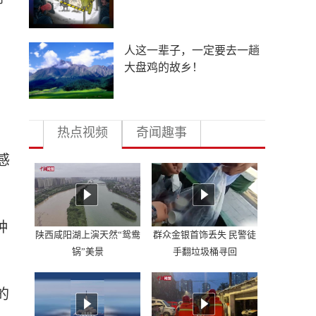
这一次，孙杨坐着聊
热点视频
奇闻趣事
感
种
陕西咸阳湖上演天然“鸳鸯
群众金银首饰丢失 民警徒
锅”美景
手翻垃圾桶寻回
的