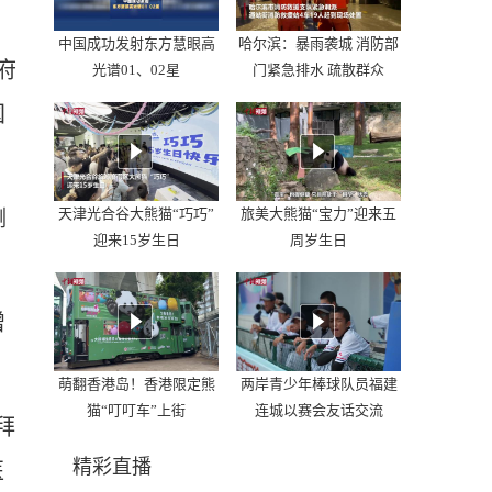
中国成功发射东方慧眼高
哈尔滨：暴雨袭城 消防部
府
光谱01、02星
门紧急排水 疏散群众
国
天津光合谷大熊猫“巧巧”
旅美大熊猫“宝力”迎来五
测
迎来15岁生日
周岁生日
增
萌翻香港岛！香港限定熊
两岸青少年棒球队员福建
猫“叮叮车”上街
连城以赛会友话交流
拜
精彩直播
医