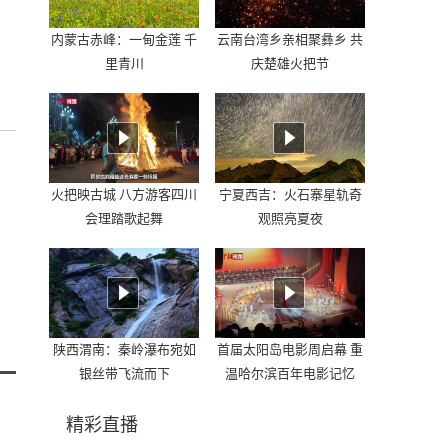
内蒙古赤峰：一甸金莲 千
云南台湾乡亲相聚彝乡 共
里青川
庆楚雄火把节
火把映古城 八方游客四川
宁夏西吉：火石寨星轨奇
会理踏歌起舞
观照亮夏夜
陕西渭南：秦岭瀑布宛如
首届太阳岛电影周启幕 重
银丝带飞流而下
温哈尔滨百年电影记忆
精彩直播