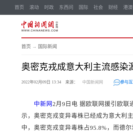
首页
滚动
时政
东西问
国际
社会
财经
港澳
首页
→
国际新闻
奥密克戎成意大利主流感染
2022年02月09日 13:34 来源：
中国新闻网
参与互
中新网
2月9日电 据欧联网援引欧
示，奥密克戎变异毒株已经成为意大利
中，奥密克戎变异毒株占95.8%，而