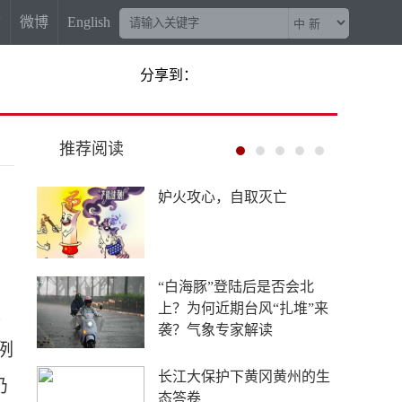
信
微博
English
分享到：
推荐阅读
“梅姨案”被拐儿童父亲申军
良：盼梅姨早日受惩
China Travel又换“三件套”：
外国游客从观众变玩家
表
例
4年要让无人机增产80倍，
仍
日本为何急不可耐？