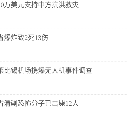
10万美元支持中方抗洪救灾
爆炸致2死13伤
莱比锡机场携爆无人机事件调查
省清剿恐怖分子已击毙12人