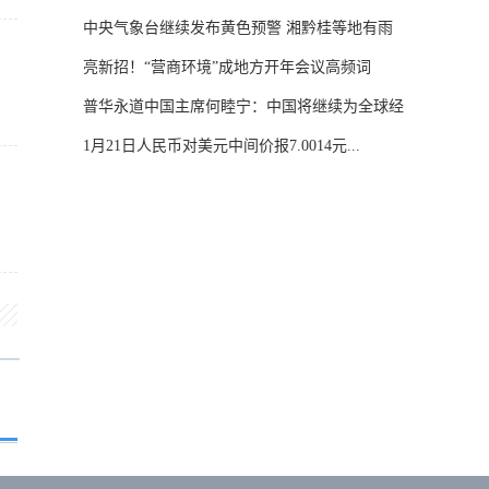
中央气象台继续发布黄色预警 湘黔桂等地有雨
雪...
亮新招！“营商环境”成地方开年会议高频词
普华永道中国主席何睦宁：中国将继续为全球经
济...
1月21日人民币对美元中间价报7.0014元...