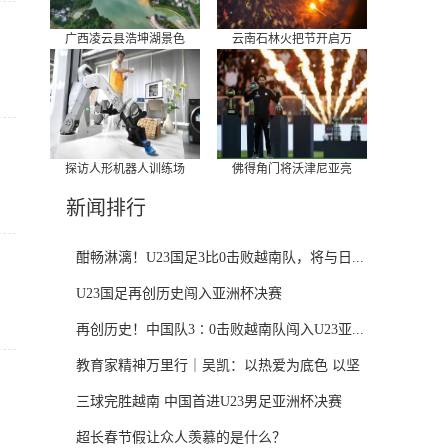
广西凌云县浩坤湖景色
云南石林火把节开启万
探访人形机器人训练场
佛得角门将沃津尼亚亮
新闻排行
酣畅淋漓！U23国足3比0击败越南队，将与日...
U23国足再创历史闯入亚洲杯决赛
再创历史！中国队3∶0击败越南队闯入U23亚...
教育家精神万里行｜吴凯：以热爱为底色 以坚
守...
三球完胜越南 中国首进U23男足亚洲杯决赛
超长春节假让众人羡慕的是什么？