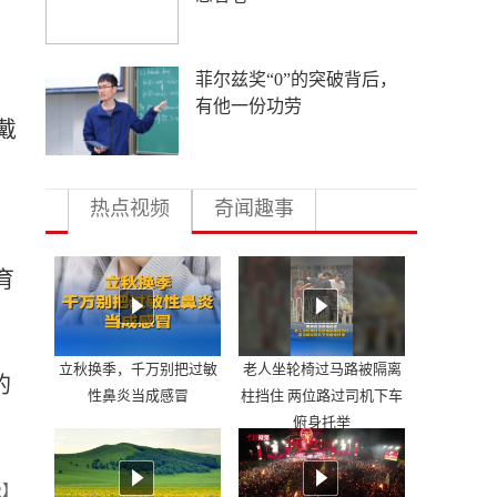
多地向县放权 激活发展一
池春水
戴
热点视频
奇闻趣事
育
立秋换季，千万别把过敏
老人坐轮椅过马路被隔离
的
性鼻炎当成感冒
柱挡住 两位路过司机下车
俯身托举
曼】