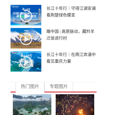
长江十年行｜守得江湖安澜
看荆楚绿色蝶变
瞰中国 | 高原脉动，藏羚羊
迁徙进行时
长江十年行｜在两江奔涌中
看见重庆力量
热门图片
专题图片