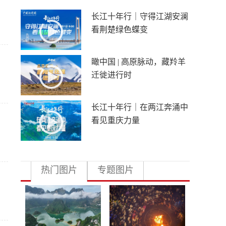
长江十年行｜守得江湖安澜
看荆楚绿色蝶变
瞰中国 | 高原脉动，藏羚羊
迁徙进行时
长江十年行｜在两江奔涌中
看见重庆力量
热门图片
专题图片