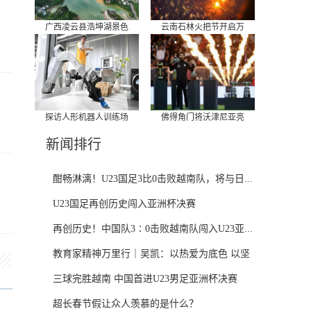
广西凌云县浩坤湖景色
云南石林火把节开启万
探访人形机器人训练场
佛得角门将沃津尼亚亮
新闻排行
酣畅淋漓！U23国足3比0击败越南队，将与日...
U23国足再创历史闯入亚洲杯决赛
再创历史！中国队3∶0击败越南队闯入U23亚...
教育家精神万里行｜吴凯：以热爱为底色 以坚
守...
三球完胜越南 中国首进U23男足亚洲杯决赛
超长春节假让众人羡慕的是什么？