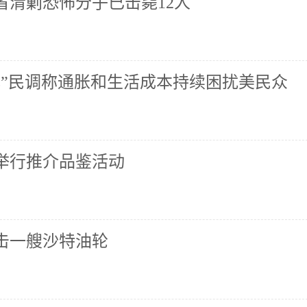
省清剿恐怖分子已击毙12人
心”民调称通胀和生活成本持续困扰美民众
举行推介品鉴活动
击一艘沙特油轮