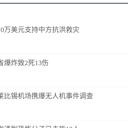
10万美元支持中方抗洪救灾
爆炸致2死13伤
莱比锡机场携爆无人机事件调查