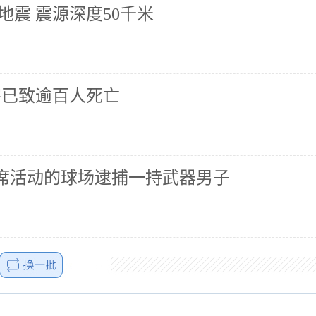
地震 震源深度50千米
害已致逾百人死亡
席活动的球场逮捕一持武器男子