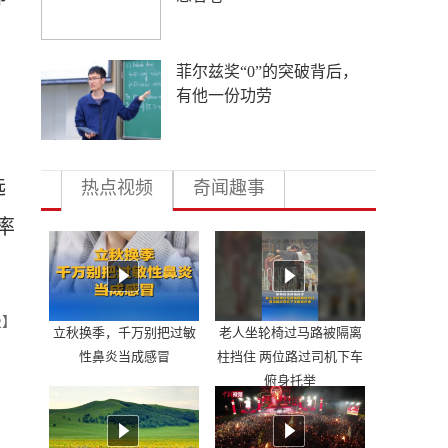
菲尔兹奖“0”的突破背后，
有他一份功劳
选
热点视频
奇闻趣事
率
曼】
立秋换季，千万别把过敏
老人坐轮椅过马路被隔离
性鼻炎当成感冒
柱挡住 两位路过司机下车
俯身托举