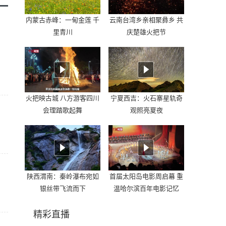
内蒙古赤峰：一甸金莲 千
云南台湾乡亲相聚彝乡 共
里青川
庆楚雄火把节
火把映古城 八方游客四川
宁夏西吉：火石寨星轨奇
会理踏歌起舞
观照亮夏夜
陕西渭南：秦岭瀑布宛如
首届太阳岛电影周启幕 重
银丝带飞流而下
温哈尔滨百年电影记忆
精彩直播