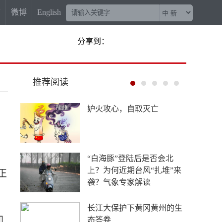
信
微博
English
分享到：
推荐阅读
妒火攻心，自取灭亡
“白海豚”登陆后是否会北
上？为何近期台风“扎堆”来
正
袭？气象专家解读
长江大保护下黄冈黄州的生
即
态答卷