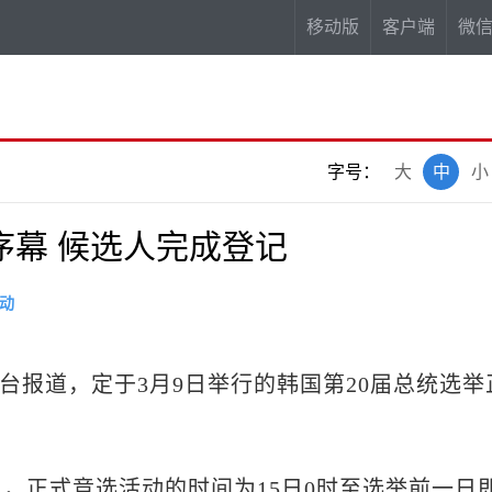
移动版
客户端
微
字号：
大
中
小
序幕 候选人完成登记
动
电台报道，定于3月9日举行的韩国第20届总统选举
。
正式竞选活动的时间为15日0时至选举前一日