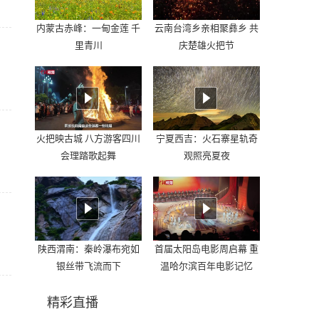
内蒙古赤峰：一甸金莲 千
云南台湾乡亲相聚彝乡 共
里青川
庆楚雄火把节
火把映古城 八方游客四川
宁夏西吉：火石寨星轨奇
会理踏歌起舞
观照亮夏夜
陕西渭南：秦岭瀑布宛如
首届太阳岛电影周启幕 重
银丝带飞流而下
温哈尔滨百年电影记忆
精彩直播