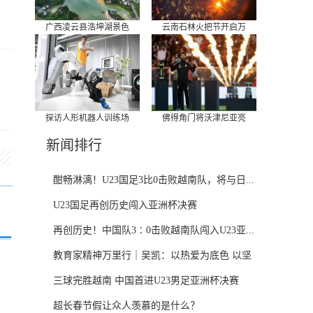
广西凌云县浩坤湖景色
云南石林火把节开启万
探访人形机器人训练场
佛得角门将沃津尼亚亮
新闻排行
酣畅淋漓！U23国足3比0击败越南队，将与日...
U23国足再创历史闯入亚洲杯决赛
再创历史！中国队3∶0击败越南队闯入U23亚...
教育家精神万里行｜吴凯：以热爱为底色 以坚
守...
三球完胜越南 中国首进U23男足亚洲杯决赛
超长春节假让众人羡慕的是什么？