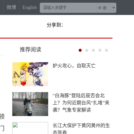
信
微博
English
分享到：
推荐阅读
妒火攻心，自取灭亡
“白海豚”登陆后是否会北
上？为何近期台风“扎堆”来
袭？气象专家解读
领
长江大保护下黄冈黄州的生
门
态答卷