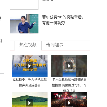
菲尔兹奖“0”的突破背后，
项
有他一份功劳
群】
热点视频
奇闻趣事
立秋换季，千万别把过敏
老人坐轮椅过马路被隔离
性鼻炎当成感冒
柱挡住 两位路过司机下车
俯身托举