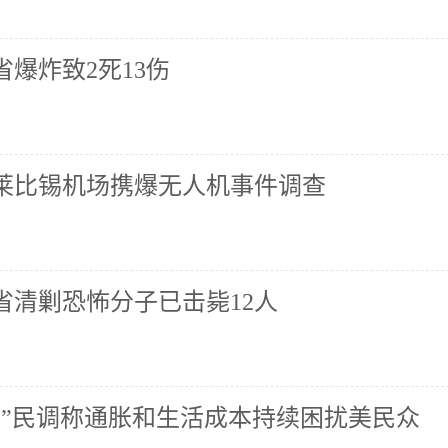
爆炸致2死13伤
莱比锡机场携爆无人机事件调查
省清剿恐怖分子已击毙12人
心”民调称通胀和生活成本持续困扰美民众