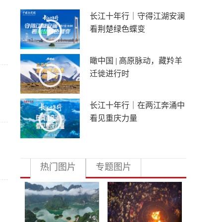
长江十年行｜守得江湖安澜
看荆楚绿色蝶变
瞰中国 | 高原脉动，藏羚羊
迁徙进行时
长江十年行｜在两江奔涌中
看见重庆力量
热门图片
专题图片