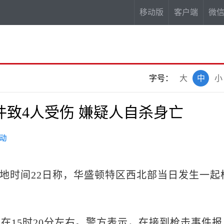
移动版
客户端
微
字号：
大
中
小
致4人受伤 嫌疑人自杀身亡
动
当地时间22日称，华盛顿特区西北部当日发生一起
。
15时20分左右。警方表示，在接到枪击事件报