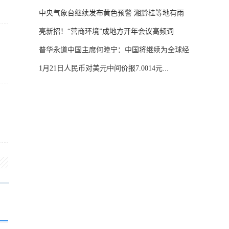
中央气象台继续发布黄色预警 湘黔桂等地有雨
雪...
亮新招！“营商环境”成地方开年会议高频词
普华永道中国主席何睦宁：中国将继续为全球经
济...
1月21日人民币对美元中间价报7.0014元...