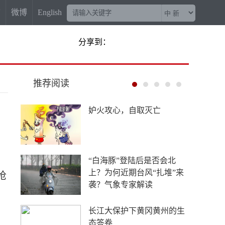
信
微博
English
分享到：
推荐阅读
“梅姨案”被拐儿童父亲申军
良：盼梅姨早日受惩
China Travel又换“三件套”：
外国游客从观众变玩家
枪
4年要让无人机增产80倍，
日本为何急不可耐？