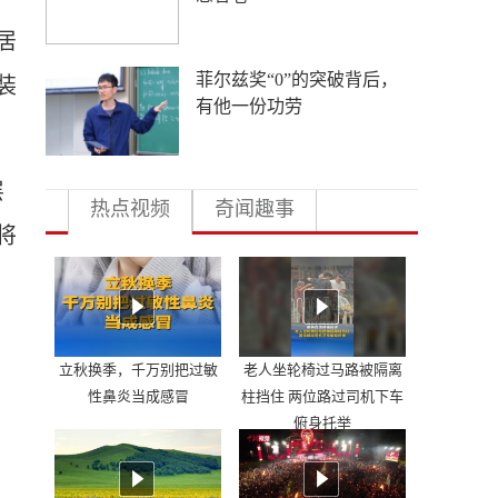
居
多地向县放权 激活发展一
装
池春水
层
热点视频
奇闻趣事
将
立秋换季，千万别把过敏
老人坐轮椅过马路被隔离
性鼻炎当成感冒
柱挡住 两位路过司机下车
俯身托举