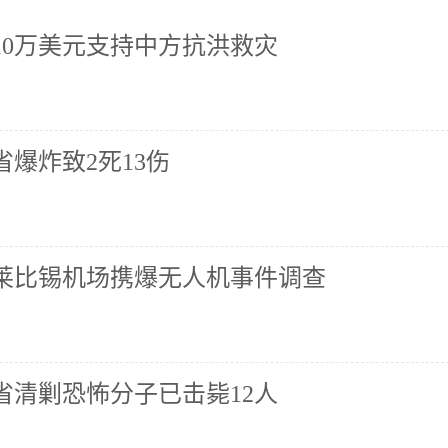
10万美元支持中方抗洪救灾
爆炸致2死13伤
莱比锡机场携爆无人机事件调查
省清剿恐怖分子已击毙12人