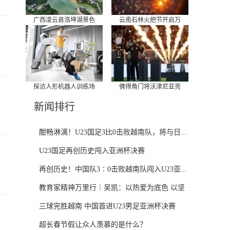
广西凌云县浩坤湖景色
云南石林火把节开启万
探访人形机器人训练场
佛得角门将沃津尼亚亮
新闻排行
酣畅淋漓！U23国足3比0击败越南队，将与日...
U23国足再创历史闯入亚洲杯决赛
再创历史！中国队3∶0击败越南队闯入U23亚...
教育家精神万里行｜吴凯：以热爱为底色 以坚
守...
三球完胜越南 中国首进U23男足亚洲杯决赛
超长春节假让众人羡慕的是什么？