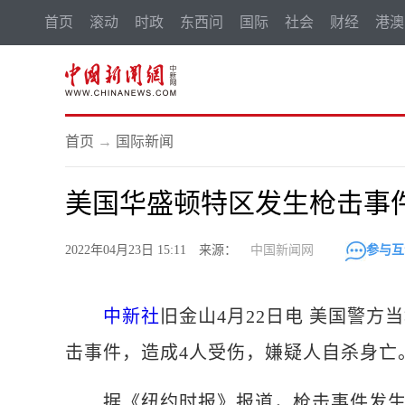
首页
滚动
时政
东西问
国际
社会
财经
港澳
首页
→
国际新闻
美国华盛顿特区发生枪击事件
2022年04月23日 15:11 来源：
中国新闻网
参与互
中新社
旧金山4月22日电 美国警方
击事件，造成4人受伤，嫌疑人自杀身亡
据《纽约时报》报道，枪击事件发生在