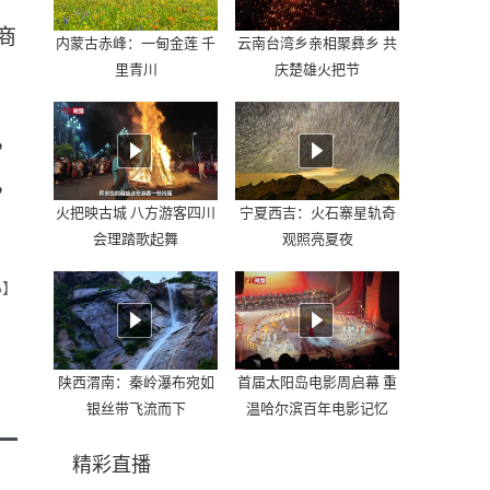
商
内蒙古赤峰：一甸金莲 千
云南台湾乡亲相聚彝乡 共
里青川
庆楚雄火把节
，
，
火把映古城 八方游客四川
宁夏西吉：火石寨星轨奇
会理踏歌起舞
观照亮夏夜
心】
陕西渭南：秦岭瀑布宛如
首届太阳岛电影周启幕 重
银丝带飞流而下
温哈尔滨百年电影记忆
精彩直播