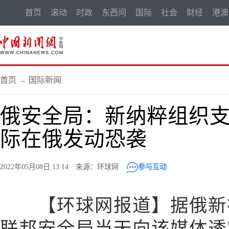
首页
滚动
时政
东西问
国际
社会
财经
港澳
首页
→
国际新闻
俄安全局：新纳粹组织
际在俄发动恐袭
2022年05月08日 13:14 来源：环球网
参与互动
【环球网报道】据俄新社
联邦安全局当天向该媒体透